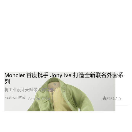
Moncler 首度携手 Jony Ive 打造全新联名外套系
列
将工业设计天赋带入时尚界。
Fashion 时装
675
0
Sep 24, 2024