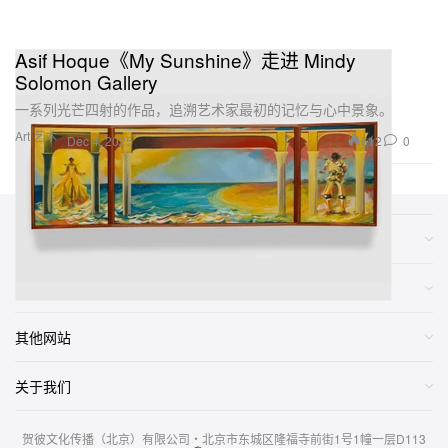
Asif Hoque《My Sunshine》走进 Mindy
Solomon Gallery
一系列光芒四射的作品，追溯艺术家最初的记忆与心中景象。
Art 艺术
612
0
Dec 4, 2025
类别
网店
其他网站
关于我们
贺彼文化传播（北京）有限公司・北京市东城区隆福寺前街1号1幢一层D113