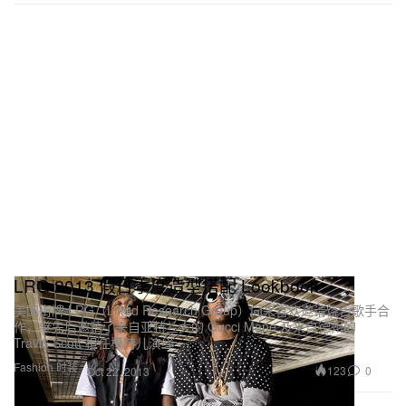
LRG 2013 假日季度造型搭配 Lookbook
美国街牌 LRG（Lifted Research Group）向来喜欢邀请饶舌歌手合
作，继先后邀请了来自亚特兰大的 Gucci Mane 及来自德州的
Travi$ Scott 担任模特儿演绎
Fashion 时装
123
0
Oct 22, 2013