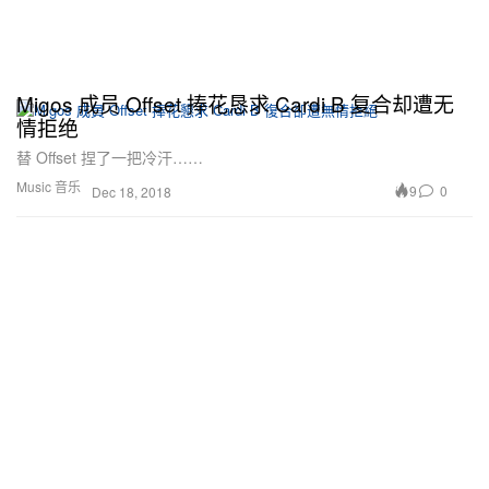
Migos 成员 Offset 捧花恳求 Cardi B 复合却遭无
情拒绝
替 Offset 捏了一把冷汗……
Music 音乐
9
0
Dec 18, 2018