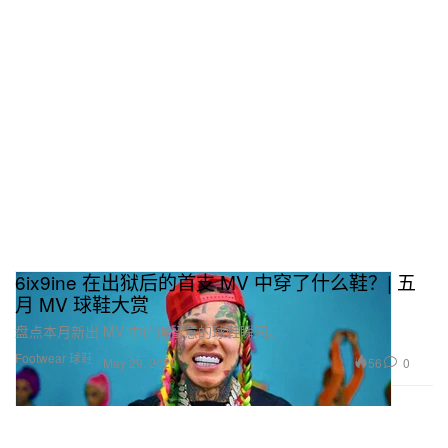
6ix9ine 在出狱后的首支 MV 中穿了什么鞋？| 五
月 MV 球鞋大赏
盘点本月新出 MV 中值得留意的球鞋瞬间。
Footwear 球鞋
56
0
May 29, 2020