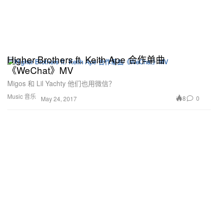
Higher Brothers ft. Keith Ape 合作单曲
《WeChat》MV
Migos 和 Lil Yachty 他们也用微信？
Music 音乐
8
0
May 24, 2017