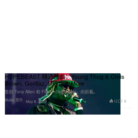
HYPEBEAST 精选新曲：Young Thug & Chris
Brown, Gorillaz, Migos & More
告别 Tony Allen 和 Florian Schneider，向前看。
Music 音乐
12
0
May 8, 2020