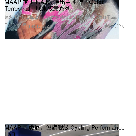
MAAP 携手 P.A.M. 推出第 4 弹「Outer
Terrestrial」联乘胶囊系列
这对澳洲组合回归，带来一组迷幻太空风的未来感骑行单品。
Fashion 时装
2.0K
0
Feb 18, 2026
MAAP 于悉尼开设旗舰级 Cycling Performance
LaB