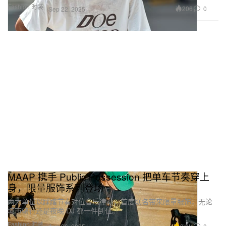
Fashion 时装
206
0
Sep 22, 2025
MAAP 携手 Public Possession 把单车节奏穿上
身，限量服饰系列登场
两大单位以踩踏节奏对位音乐律动，首度联名带来限量服饰，无论
城市骑行还是夜晚 DJ 都一件到位。
Fashion 时装