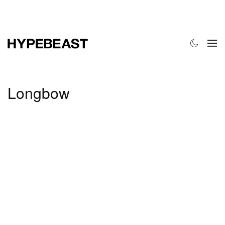
时尚
球鞋
艺术
设计
音乐
生活风格
网店
Longbow