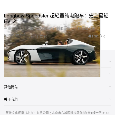
Longbow Speedster 超轻量纯电跑车：史上最轻
EV 之一
车重仅约 1,970 磅，Longbow 计划限量生产，数量极罕有。
Automotive 汽车
1.3K
0
Jan 18, 2026
类别
网店
其他网站
关于我们
贺彼文化传播（北京）有限公司・北京市东城区隆福寺前街1号1幢一层D113