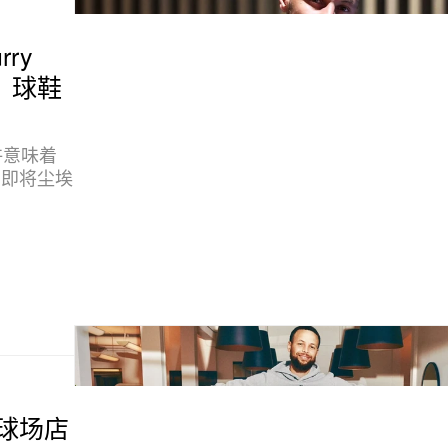
rry
cy」球鞋
许意味着
合约即将尘埃
F 球场店