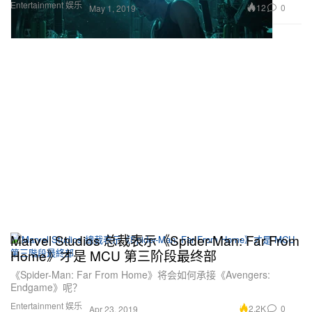
Entertainment 娱乐
12
0
May 1, 2019
Marvel Studios 总裁表示《Spider-Man: Far From
Home》才是 MCU 第三阶段最终部
《Spider-Man: Far From Home》将会如何承接《Avengers:
Endgame》呢？
Entertainment 娱乐
2.2K
0
Apr 23, 2019