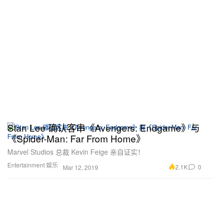
Stan Lee 确认客串《Avengers: Endgame》与
《Spider-Man: Far From Home》
Marvel Studios 总裁 Kevin Feige 亲自证实！
Entertainment 娱乐
2.1K
0
Mar 12, 2019