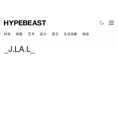
时尚
球鞋
艺术
设计
音乐
生活风格
网店
_J.LA.L_