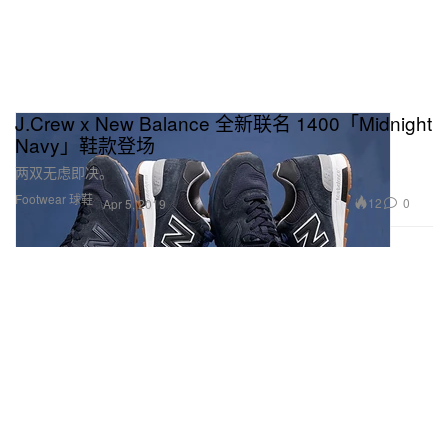
J.Crew x New Balance 全新联名 1400「Midnight
Navy」鞋款登场
两双无虑即决。
Footwear 球鞋
12
0
Apr 5, 2019