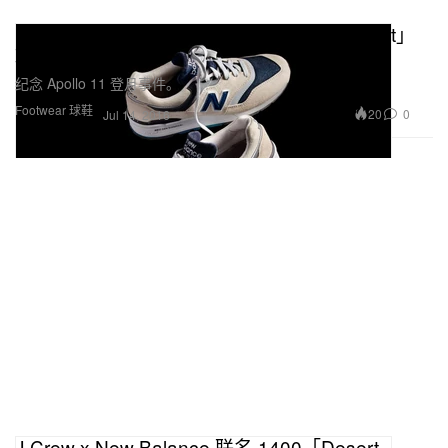
New Balance x J.Crew 联名 997「Moonshot」
鞋款
纪念 Apollo 11 登月事件。
Footwear 球鞋
20
0
Jul 14, 2016
J.Crew x New Balance 联名 1400「Desert