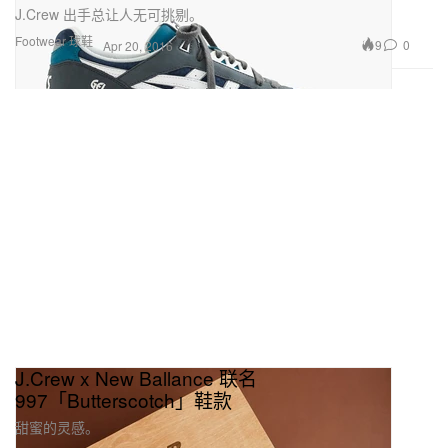
J.Crew 出手总让人无可挑剔。
Footwear 球鞋
9
0
Apr 20, 2016
J.Crew x New Ballance 联名
997「Butterscotch」鞋款
甜蜜的灵感。