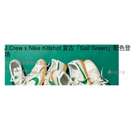
J.Crew x Nike Killshot 复古「Sail Green」配色登
场
比深蓝版本更有味道。
Footwear 球鞋
14
0
May 11, 2019