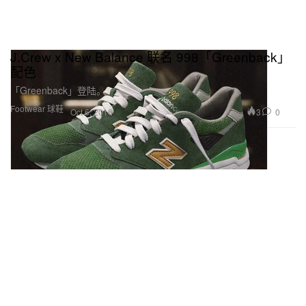
J.Crew x New Balance 联名 998「Greenback」
配色
「Greenback」登陆。
Footwear 球鞋
3
0
Oct 6, 2016