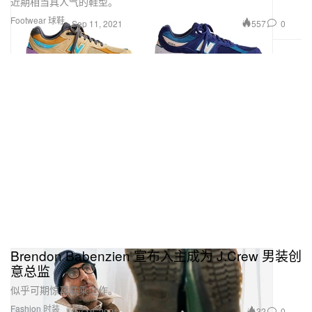
近期相当具人气的鞋型。
Footwear 球鞋
557
0
Sep 11, 2021
Brendon Babenzien 宣布入主成为 J.Crew 男装创
意总监
似乎可期惊喜联乘之作。
Fashion 时装
32
0
May 18, 2021