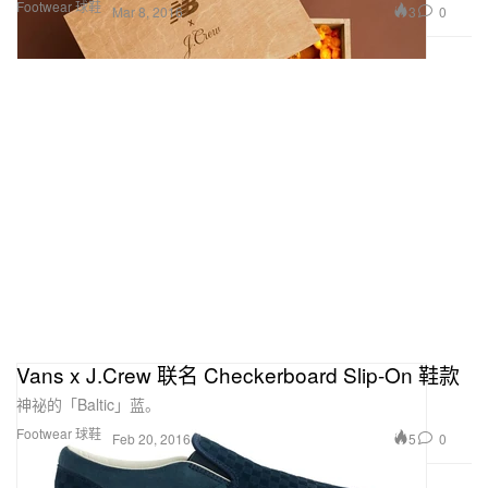
Footwear 球鞋
3
0
Mar 8, 2016
Vans x J.Crew 联名 Checkerboard Slip-On 鞋款
神祕的「Baltic」蓝。
Footwear 球鞋
5
0
Feb 20, 2016