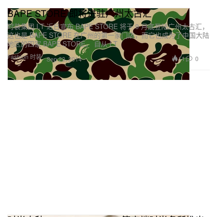
BAPE STORE 即将进驻广州太古汇
时装集团 I.T 近日宣布 BAPE STORE 将于 9 月底登陆广州太古汇，
这也是 BAPE STORE 在广州的第一家门店，而它也成为了中国大陆
地区的四家 BAPE STORE。 自从 I.T
Fashion 时装
11
0
Sep 23, 2014