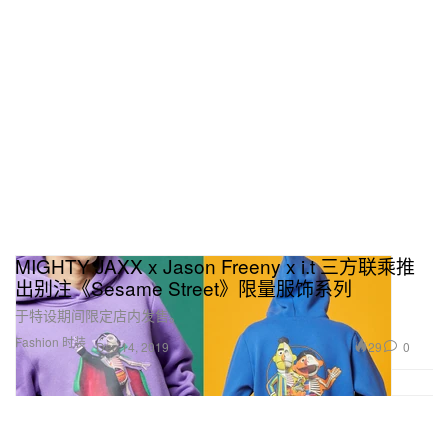
MIGHTY JAXX x Jason Freeny x i.t 三方联乘推
出别注《Sesame Street》限量服饰系列
于特设期间限定店内发售。
Fashion 时装
29
0
Dec 14, 2019