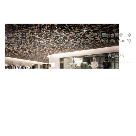
台北 BAPE STORE® 重新开业
台北 BAPE Store 于去年因代理商的负责人卷款潜逃而结束营业，令
当地的支持者大失所望。在经历了半年时间之后，A Bathing Ape 的
母公司 NOWHERE 与香港 I.T 集团终于今年
Fashion 时装
35
0
Jan 7, 2015