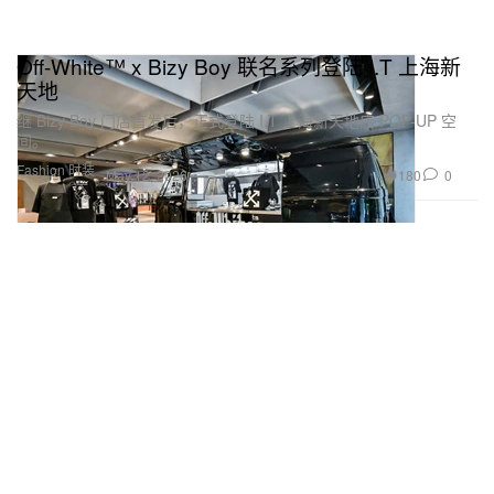
Off-White™ x Bizy Boy 联名系列登陆 I.T 上海新
天地
继 Bizy Boy 门店首发后，正式登陆 I.T 上海新天地店 POP-UP 空
间。
Fashion 时装
180
0
May 12, 2026