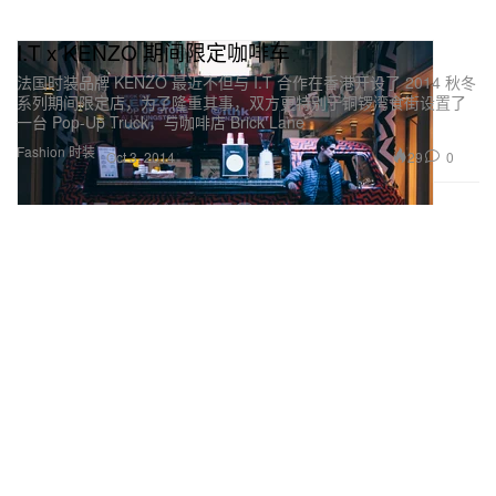
I.T x KENZO 期间限定咖啡车
法国时装品牌 KENZO 最近不但与 I.T 合作在香港开设了 2014 秋冬
系列期间限定店，为了隆重其事，双方更特别于铜锣湾食街设置了
一台 Pop-Up Truck，与咖啡店 Brick Lane
Fashion 时装
29
0
Oct 3, 2014