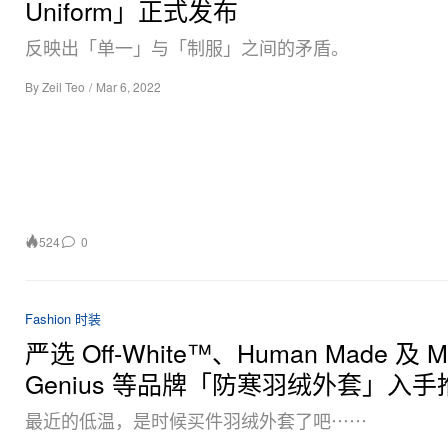
Uniform」正式发布
反映出「单一」与「制服」之间的矛盾。
By
Zeil Teo
/
Mar 6, 2022
524
0
Fashion 时装
严选 Off-White™、Human Made 及 Mo
Genius 等品牌「防寒羽绒外套」入手
最近的低温，是时候买件羽绒外套了吧⋯⋯