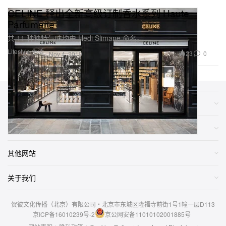
CELINE 释出全新高级订制香水系列 Haute
Parfumerie
共 11 种独特气味均由 Hedi Slimane 命名。
Lifestyle 生活
23
0
Nov 4, 2019
类别
网店
其他网站
关于我们
贺彼文化传播（北京）有限公司・北京市东城区隆福寺前街1号1幢一层D113
京ICP备16010239号-2
京公网安备11010102001885号