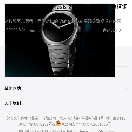
H. Moser & Cie. Genesis 2：将数字火花化为精钢
实体
这枚腕表以表盘上强烈对比的 Vantablack® 呈现极致视觉存在感。
Fashion 时装
945
0
Dec 4, 2025
类别
网店
其他网站
关于我们
贺彼文化传播（北京）有限公司・北京市东城区隆福寺前街1号1幢一层D113
京ICP备16010239号-2
京公网安备11010102001885号
网站声明
|
隐私政策
|
Cookies Policy
|
Investment Disclaimer