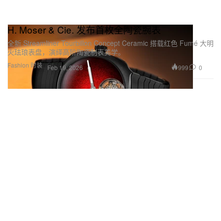
H. Moser & Cie. 发布首枚全陶瓷腕表
全新 Streamliner Tourbillon Concept Ceramic 搭载红色 Fumé 大明
火珐琅表盘，演绎高阶陶瓷制表美学。
Fashion 时装
999
0
Feb 19, 2026