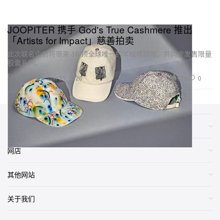
JOOPITER 携手 God's True Cashmere 推出
「Artists for Impact」慈善拍卖
此次联名企划将带来 16 顶全球唯一的羊绒棒球帽，并同步发售限量
胶囊系列。
Fashion 时装
678
0
Mar 31, 2026
类别
网店
其他网站
关于我们