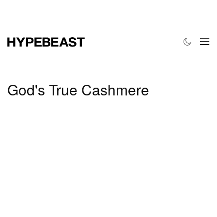
时尚
球鞋
艺术
设计
音乐
生活风格
网店
God's True Cashmere