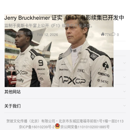
Jerry Bruckheimer 证实《F1》电影续集已开发中
监制于奥斯卡午宴上公开《F1》续集的开发进度。
Entertainment 娱乐
774
0
Feb 12, 2026
类别
网店
其他网站
关于我们
贺彼文化传播（北京）有限公司・北京市东城区隆福寺前街1号1幢一层D113
京ICP备16010239号-2
京公网安备11010102001885号