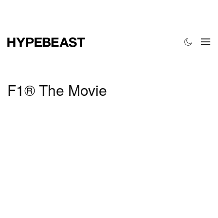
时尚
球鞋
艺术
设计
音乐
生活风格
网店
F1® The Movie