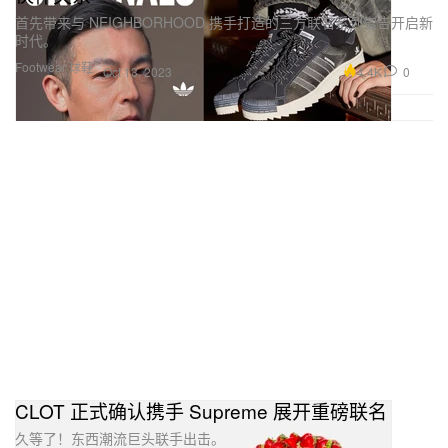
首先带来与 NEIGHBORHOOD 携手打造的三方联名系列宣告开启新
时代。
Footwear 球鞋
4.4K
0
Oct 13, 2023
CLOT 正式确认携手 Supreme 展开重磅联名
久等了！东西潮流巨头联手出击。