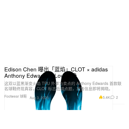
Edison Chen 曝出「蓝焰」CLOT × adidas
Anthony Edwards 1 Low 真身
这双以蓝黑渐变火焰 TPU 外罩为卖点的 Anthony Edwards 首款联
名球鞋终现真容，CLOT 标志低调点题，发售信息即将揭晓。
Footwear 球鞋
5.4K
2
Aug 3, 2025