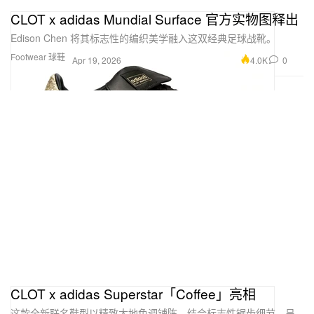
CLOT x adidas Mundial Surface 官方实物图释出
Edison Chen 将其标志性的编织美学融入这双经典足球战靴。
Footwear 球鞋
4.0K
0
Apr 19, 2026
CLOT x adidas Superstar「Coffee」亮相
这款全新联名鞋型以精致大地色调铺陈，结合标志性锯齿细节，呈