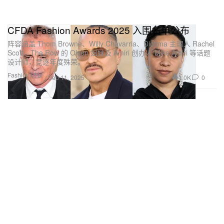
CFDA Fashion Awards 2025 入围名单公布
阵容涵盖 Thom Browne、Willy Chavarria、Diotima 主理人 Rachel
Scott、The Row 的 Olsen 姐妹及 Amiri 创办人 Mike Amiri 等话题
设计师，竞逐年度殊荣。
Fashion 时装
1.0K
0
Sep 11, 2025