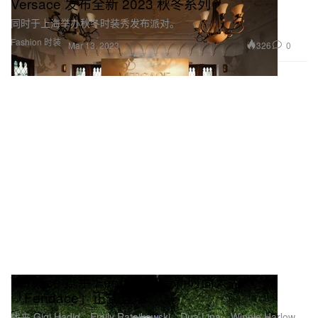
Versace 发布全新 2023 秋冬系列
同时于上海举办秋冬时装秀发布派对。
Fashion 时装
326
0
Mar 13, 2023
Versace 携手 Fendi 合作最新时尚大秀
「Fendace」正式登场
找来 Gigi Hadid、Emily Ratajkowski、Dua Lipa、Winnie Harlow