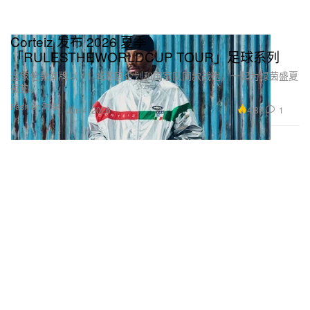
Corteiz 发布 2026 夏季
「RULESTHEWORLDCUP TOUR」足球系列
这家伦敦潮牌以 11 城巡回企划和国家队同款战袍，一起为绿茵盛夏
预热。
Fashion 时装
4.8K
1
Jun 4, 2026