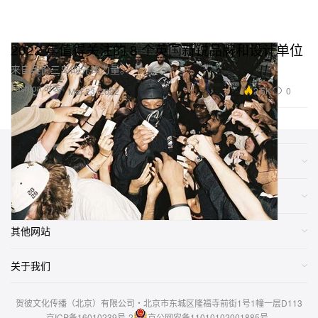
2022 年值得关注的 8 个英国新锐品牌和设计单位
来自英伦三岛的先锋力量。
Fashion 时装
2.5K
0
Mar 23, 2022
类别
网店
其他网站
关于我们
贺彼文化传播（北京）有限公司・北京市东城区隆福寺前街1号1幢一层D113
京ICP备16010239号-2
京公网安备11010102001885号