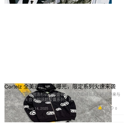
Corteiz 全美巡回预告曝光，限定系列火速来袭
今次行程不但横跨洛杉矶、华盛顿、纽约及亚特兰大，还将带来与
Denim Tears 合作的话题胶囊系列，玩味十足。
Fashion 时装
3.6K
0
Aug 14, 2025