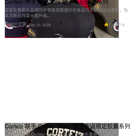
Corteiz 携手 New Era 献上怀旧胶囊系列
这家伦敦街头品牌同步带来高质感针织单品与天鹅绒运动套装，为
本次新品阵容全面升级。
Fashion 时装
7.3K
0
Feb 25, 2026
Corteiz 联手 Denim Tears 推出圣诞限定胶囊系列
同步带来多款 Corteiz 主线人气单品，加持冬季造型。