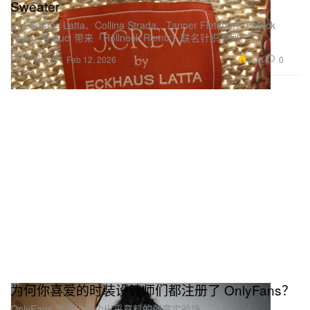
Sweater
由 Eckhaus Latta、Collina Strada、Tanner Fletcher、Patrick
Taylor 与 Buci 带来「Rollneck Remix」联名针织系列。
Fashion 时装
8.4K
0
Feb 12, 2026
为何你喜爱的时装设计师们都注册了 OnlyFans？
OnlyFans 变成了一个出乎意料的创意实验场。