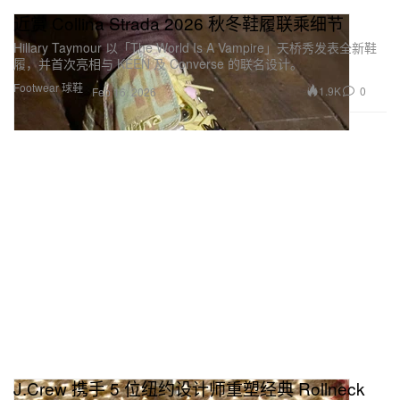
近赏 Collina Strada 2026 秋冬鞋履联乘细节
Hillary Taymour 以「The World Is A Vampire」天桥秀发表全新鞋
履，并首次亮相与 KEEN 及 Converse 的联名设计。
Footwear 球鞋
1.9K
0
Feb 16, 2026
J.Crew 携手 5 位纽约设计师重塑经典 Rollneck