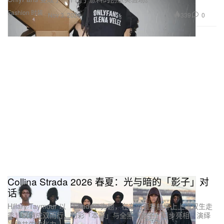
Fashion 时装
339
0
Nov 3, 2025
Collina Strada 2026 春夏：光与暗的「影子」对
话
Hillary Taymour 以「Shade」为题，在东河直升机坪上上演双生走
秀：模特成双而行，粉彩「本尊」与全黑「影子」同步亮相，演绎
光暗共生的张力。