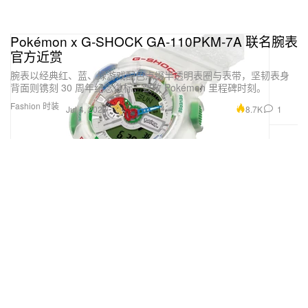
Pokémon x G‑SHOCK GA‑110PKM‑7A 联名腕表
官方近赏
腕表以经典红、蓝、绿游戏配色点缀半透明表圈与表带，坚韧表身
背面则镌刻 30 周年纪念徽标，致敬 Pokémon 里程碑时刻。
Fashion 时装
8.7K
1
Jul 4, 2026