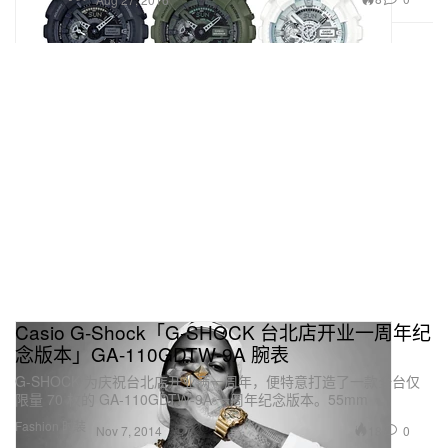
Casio G-Shock「G-SHOCK 台北店开业一周年纪
念版本」GA-110GDTW-9A 腕表
G-SHOCK 为庆祝台北店开业满一周年，便特意打造了一款全台仅
限量 70 枚的 GA-110GDTW-9A 一周年纪念版本。55mm
Fashion 时装
18
0
Nov 7, 2014