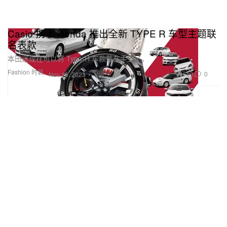
Casio 携手 Honda 推出全新 TYPE R 车型主题联
名表款
本田迷现在可以将 Type-R 车款戴在手上了。
Fashion 时装
660
0
Nov 16, 2023