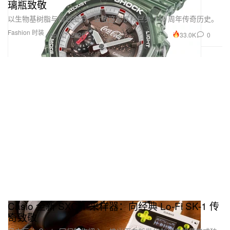
璃瓶致敬
以生物基树脂与精致细节，致敬这家饮料巨头 140 周年传奇历史。
Fashion 时装
33.0K
0
Apr 27, 2026
Casio 全新 SXC-1 采样器：向经典 Lo-Fi SK-1 传
奇致敬