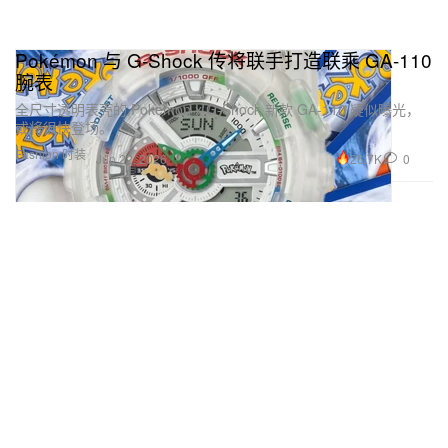
Pokémon 与 G-Shock 传将联手打造联乘 GA-110
腕表
全尺寸透明表壳的 Pokémon x G-Shock 新款 GA-110 疑似曝光，
或将很快登场。
Fashion 时装
26.7K
0
Jun 22, 2026