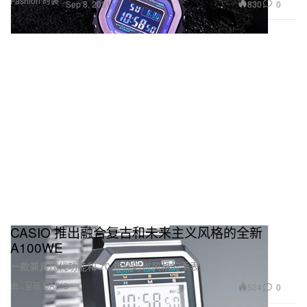
Fashion 时装
830
0
Sep 8, 2021
CASIO 推出融合复古和未来主义风格的全新
A100WE
一款兼具现代功能和 70 年代时尚风格的手表。
由...呈现 CASIO
524
0