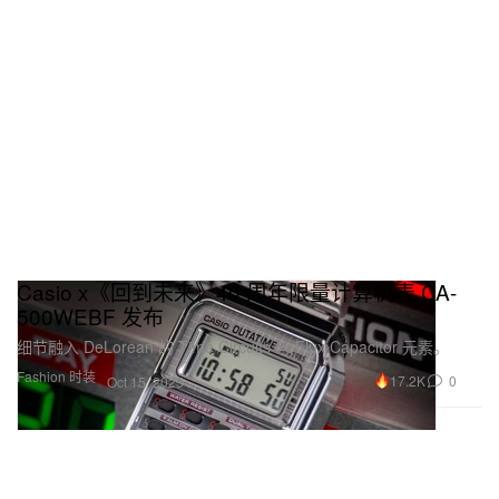
Casio x《回到未来》40 周年限量计算机表 CA-
500WEBF 发布
细节融入 DeLorean 的 Time Circuits 与 Flux Capacitor 元素。
Fashion 时装
17.2K
0
Oct 15, 2025