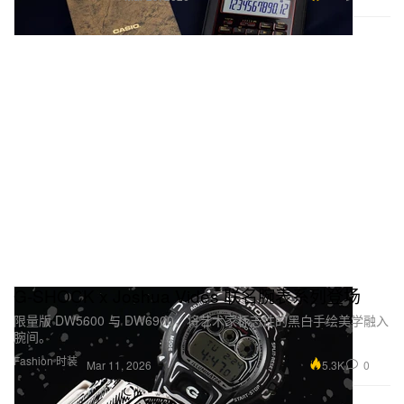
G-SHOCK x Joshua Vides 联名腕表系列登场
限量版 DW5600 与 DW6900，将艺术家标志性的黑白手绘美学融入
腕间。
Fashion 时装
5.3K
0
Mar 11, 2026