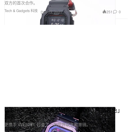
双方的首次合作。
Tech & Gadgets 科技
251
0
Dec 13, 2021
G-SHOCK 发布全新 GMW-B5000「东京暮色」
腕表
更携手 xVESSEL 打造了一款跨界联名款墨镜。