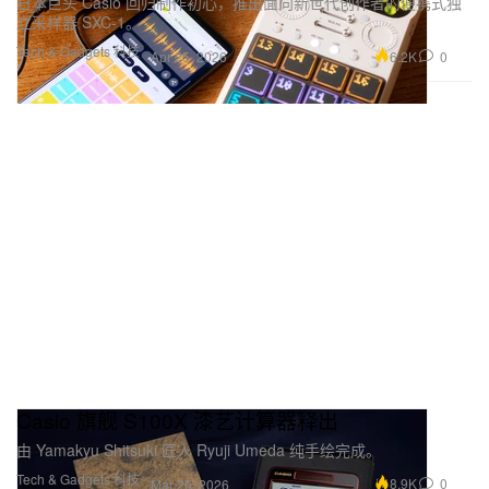
日本巨头 Casio 回归制作初心，推出面向新世代创作者的便携式独
立采样器 SXC-1。
Tech & Gadgets 科技
6.2K
0
Apr 25, 2026
Casio 旗舰 S100X 漆艺计算器释出
由 Yamakyu Shitsuki 匠人 Ryuji Umeda 纯手绘完成。
Tech & Gadgets 科技
8.9K
0
Mar 20, 2026