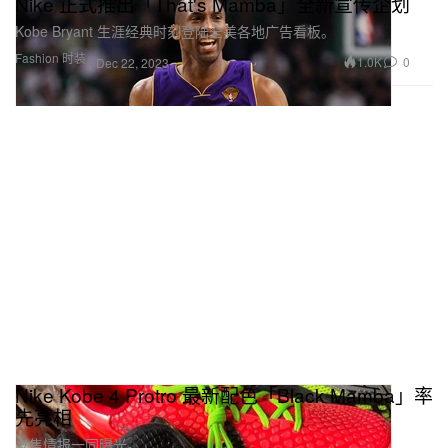
Nike 正式推出「That's Mamba」全新宣传企划
Kobe Bryant 生涯经典时刻登陆全美各地广告看板。
Fashion 时装
1.0K
0
Dec 22, 2023
Nike Kobe 4 Protro 最新配色「Black Mamba」率
先亮相
发售情报一同曝光。