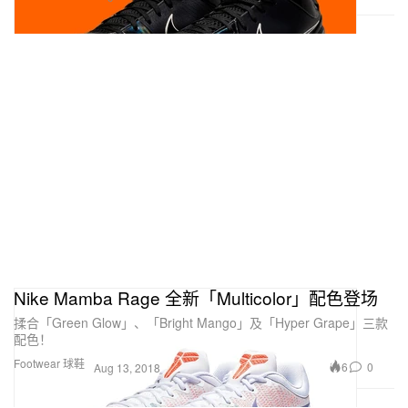
Nike Mamba Rage 全新「Multicolor」配色登场
揉合「Green Glow」、「Bright Mango」及「Hyper Grape」三款
配色！
Footwear 球鞋
6
0
Aug 13, 2018