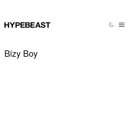
时尚
球鞋
艺术
设计
音乐
生活风格
网店
Bizy Boy