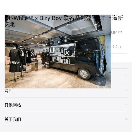
Off-White™ x Bizy Boy 联名系列登陆 I.T 上海新
天地
继 Bizy Boy 门店首发后，正式登陆 I.T 上海新天地店 POP-UP 空
间。
Fashion 时装
180
0
May 12, 2026
类别
网店
其他网站
关于我们