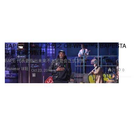
BAPE 证实网上流传之 Off-White™ x BAPESTA
联乘鞋款为假鞋
BAPE 代表更指出未来不太可能会正式发售。
Footwear 球鞋
21
0
Oct 23, 2019