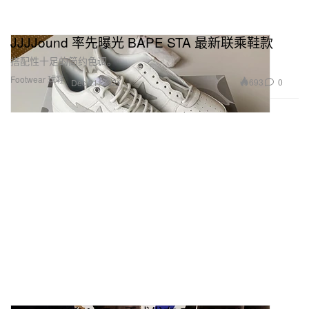
JJJJound 率先曝光 BAPE STA 最新联乘鞋款
搭配性十足的简约色调。
Footwear 球鞋
693
0
Dec 21, 2021