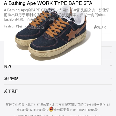
A Bathing Ape WORK TYPE BAPE STA
A Bathing Ape的BAPE STA是不少人用作配衬街头服之选，即使早
前推出以丹宁布制的版本亦加上白色涂鸦图案，贯彻一向的street
fashion风格。而品牌最新的BAPE
Fashion 时装
3
0
May 28, 2012
类别
网店
其他网站
关于我们
贺彼文化传播（北京）有限公司・北京市东城区隆福寺前街1号1幢一层D113
京ICP备16010239号-2
京公网安备11010102001885号