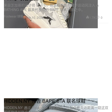
来自芝加哥的设计师 Don C，将其标志性的奢华运动风注入 A
BATHING APE 最具代表性的 BAPE STA 轮廓之中。
Footwear 球鞋
1.7K
0
Feb 10, 2026
HIDDEN.NY 预告 BAPE STA 联名球鞋
HIDDEN.NY 通过 Instagram 释出预告，让粉丝抢先近距离一窥这双
即将登场的联名新鞋。