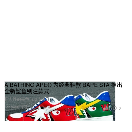
A BATHING APE® 为经典鞋款 BAPE STA 推出
全新鲨鱼别注款式
标志性的亮色与漆皮设计！
Footwear 球鞋
27
0
Mar 15, 2020