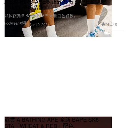
A BATHING APE® 正式发布 BAPE STA™
CAMO 全新系列
以多彩演绎 BAPE STA™ 元祖白色鞋款。
Footwear 球鞋
74
0
Apr 19, 2021
近赏 A BATHING APE 全新 BAPE SK8
STA「WHEAT & RED」配色