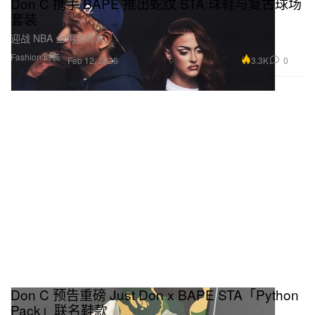
Don C 携手 BAPE 推出蛇纹 STA 球鞋与复古球场
套装
迎战 NBA 全明星周末。
Fashion 时装
3.3K
0
Feb 12, 2026
Don C 预告重磅 Just Don x BAPE STA「Python
Pack」联名鞋款