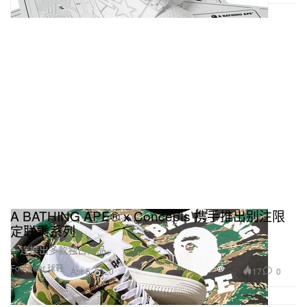
A BATHING APE® x Concepts 携手推出别注限
定联乘系列
一连推出多款独占商品。
Footwear 球鞋
17
0
Apr 5, 2020