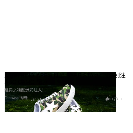
A BATHING APE® 推出 BAPE STA 20 周年别注
ABC CAMO 配色
经典之猿颜迷彩注入！
Footwear 球鞋
21
0
Jan 21, 2020