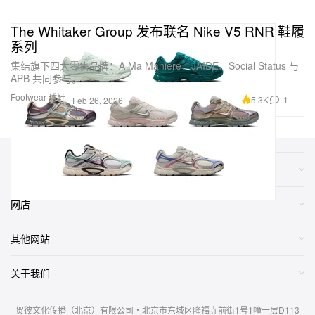
The Whitaker Group 发布联名 Nike V5 RNR 鞋履
系列
集结旗下四大零售品牌：A Ma Maniére、JAIDE、Social Status 与
APB 共同参与。
Footwear 球鞋
5.3K
1
Feb 26, 2026
类别
网店
其他网站
关于我们
贺彼文化传播（北京）有限公司・北京市东城区隆福寺前街1号1幢一层D113