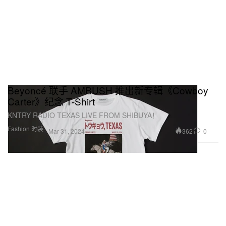
Beyoncé 联手 AMBUSH 推出新专辑《Cowboy
Carter》纪念 T-Shirt
KNTRY RADIO TEXAS LIVE FROM SHIBUYA！
Fashion 时装
362
0
Mar 31, 2024