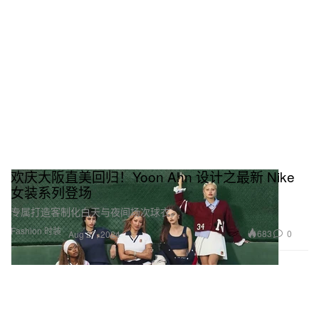
欢庆大阪直美回归！Yoon Ahn 设计之最新 Nike
女装系列登场
专属打造客制化白天与夜间场次球衣。
Fashion 时装
683
0
Aug 27, 2024