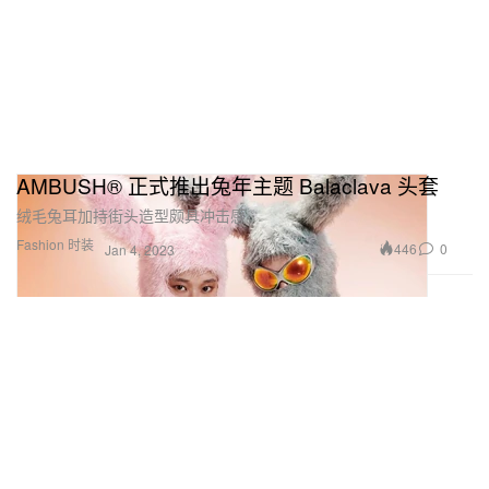
AMBUSH® 正式推出兔年主题 Balaclava 头套
绒毛兔耳加持街头造型颇具冲击感。
Fashion 时装
446
0
Jan 4, 2023