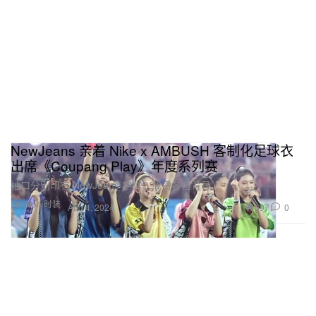
NewJeans 亲着 Nike x AMBUSH 客制化足球衣
出席《Coupang Play》年度系列赛
袖口分别印有 NewJeans 字样、成员各自背号。
Fashion 时装
597
0
Aug 4, 2024