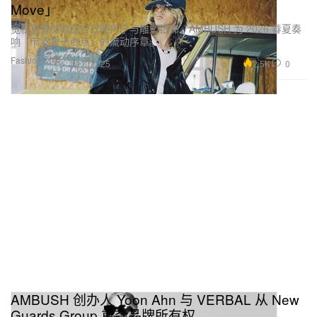
Move」
宽松层叠剪裁结合日晒丹宁与雕塑银饰，AMBUSH 为 2026 春夏奏
响「节奏重于终点」的流动序章。
Fashion 时装
2.5K
0
Jul 7, 2025
AMBUSH 创办人 Yoon Ahn 与 VERBAL 从 New
Guards Group 重夺品牌所有权