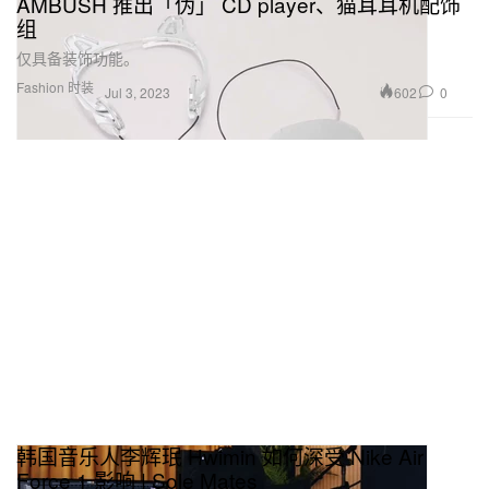
AMBUSH 推出「伪」 CD player、猫耳耳机配饰
组
仅具备装饰功能。
Fashion 时装
602
0
Jul 3, 2023
韩国音乐人李辉珉 Hwimin 如何深受 Nike Air
Force 1 影响 | Sole Mates