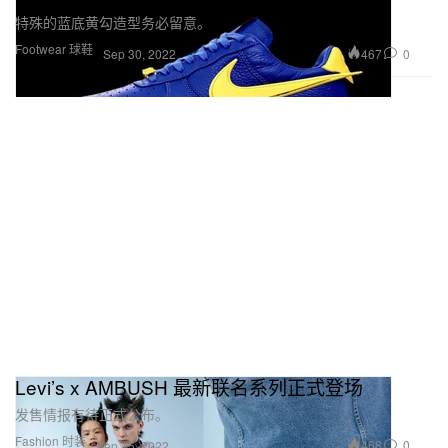
特殊的蓝底黄勾造型务必留意。
Footwear 球鞋
467
0
Sep 30, 2022
Levi’s x AMBUSH 最新联名系列正式登场
发售情报有待正式公布。
Fashion 时装
468
0
Sep 15, 2022