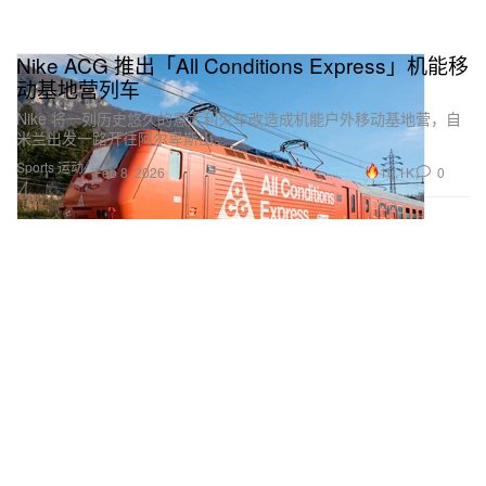
Nike ACG 推出「All Conditions Express」机能移
动基地营列车
Nike 将一列历史悠久的意大利火车改造成机能户外移动基地营，自
米兰出发一路开往阿尔卑斯山。
Sports 运动
10.1K
0
Feb 8, 2026