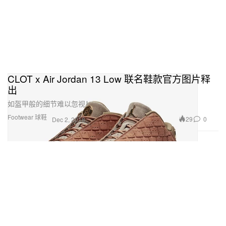
CLOT x Air Jordan 13 Low 联名鞋款官方图片释
出
如盔甲般的细节难以忽视！
Footwear 球鞋
29
0
Dec 2, 2018