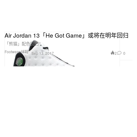
Air Jordan 13「He Got Game」或将在明年回归
「熊猫」配色回归！
Footwear 球鞋
2
0
Sep 13, 2017