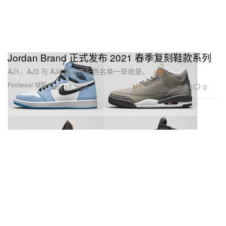
Jordan Brand 正式发布 2021 春季复刻鞋款系列
AJ1、AJ3 与 AJ4 等完整配色名单一举收录。
Footwear 球鞋
6
0
Nov 17, 2020