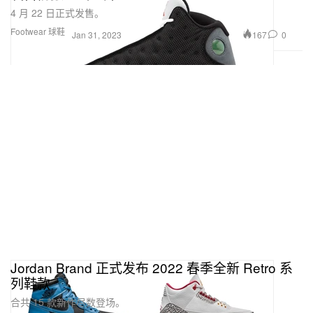
4 月 22 日正式发售。
Footwear 球鞋
167
0
Jan 31, 2023
Jordan Brand 正式发布 2022 春季全新 Retro 系
列鞋款
合共 15 款新作尽数登场。