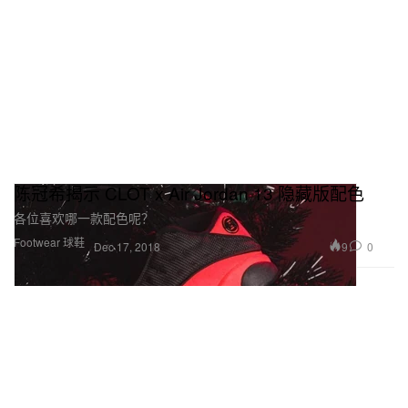
陈冠希揭示 CLOT x Air Jordan 13 隐藏版配色
各位喜欢哪一款配色呢？
Footwear 球鞋
9
0
Dec 17, 2018