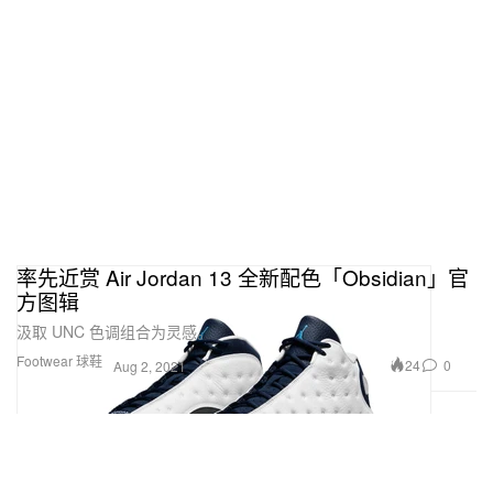
率先近赏 Air Jordan 13 全新配色「Obsidian」官
方图辑
汲取 UNC 色调组合为灵感。
Footwear 球鞋
24
0
Aug 2, 2021