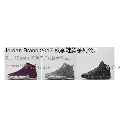
Jordan Brand 2017 秋季鞋款系列公开
经典「Royal」配色回归成最大看点。
Footwear 球鞋
5
0
Sep 19, 2017