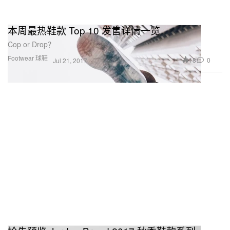
本周最热鞋款 Top 10 发售详情一览
Cop or Drop？
Footwear 球鞋
18
0
Jul 21, 2017