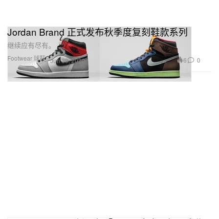
Jordan Brand 正式发布秋季度复刻鞋款系列
继续应有尽有。
Footwear 球鞋
6
0
Jun 30, 2020