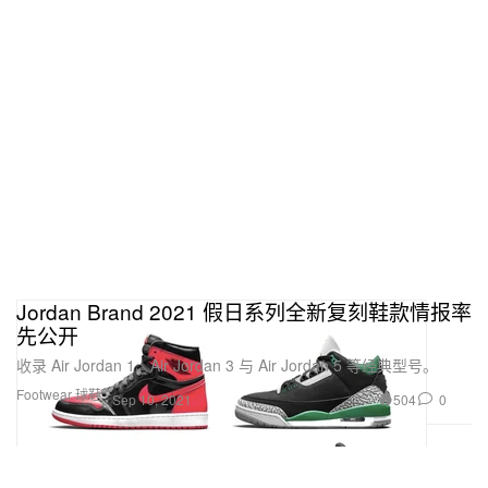
Jordan Brand 2021 假日系列全新复刻鞋款情报率
先公开
收录 Air Jordan 1、Air Jordan 3 与 Air Jordan 5 等经典型号。
Footwear 球鞋
504
0
Sep 10, 2021