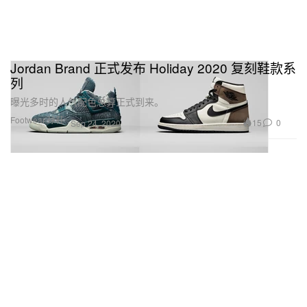
Jordan Brand 正式发布 Holiday 2020 复刻鞋款系
列
曝光多时的人气配色总算正式到来。
Footwear 球鞋
15
0
Sep 24, 2020