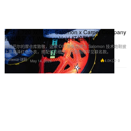
全球 1,720 双限定：Salomon x Carpet Company
推出极罕 XT-Whisper Void 红焰联乘
向其巴尔的摩仓库致敬，这家 DIY 滑板品牌为 Salomon 技术跑鞋披
上高亮泽红色外衣，搭配虹彩细节，打造极限罕见联名款。
Footwear 球鞋
4.0K
0
May 14, 2026