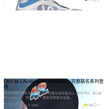
L’Art de L’Automobile x Salomon 完整联名系列登
场
来自巴黎的汽车生活方式品牌将赛车级性能注入 ACS Pro、S/Lab
Phantasm 3，同步推出一整套高燃联名装备。
Fashion 时装
4.3K
1
Apr 8, 2026