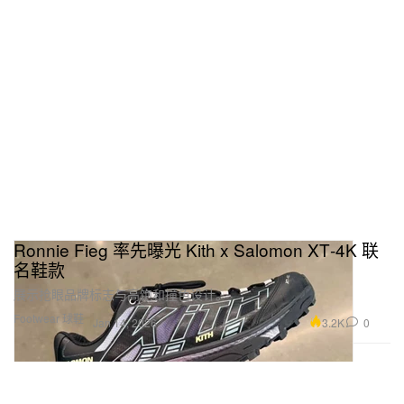
Ronnie Fieg 率先曝光 Kith x Salomon XT‑4K 联
名鞋款
展示抢眼品牌标志与高饱和撞色设计。
Footwear 球鞋
3.2K
0
Jan 14, 2026