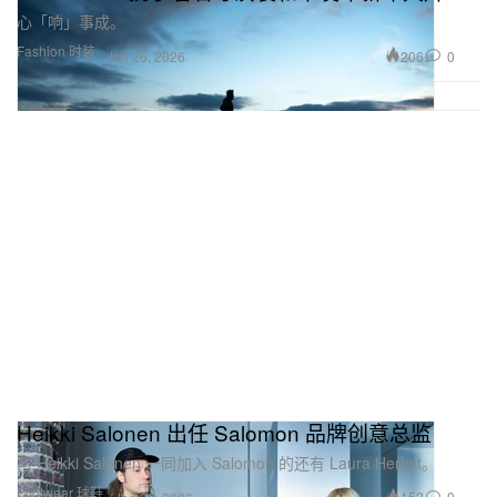
心「响」事成。
Fashion 时装
206
0
Jan 26, 2026
Heikki Salonen 出任 Salomon 品牌创意总监
与 Heikki Salonen 一同加入 Salomon 的还有 Laura Herbst。
Footwear 球鞋
152
0