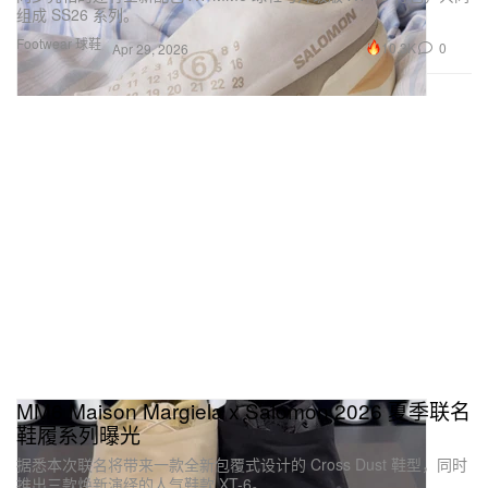
组成 SS26 系列。
Footwear 球鞋
10.3K
0
Apr 29, 2026
MM6 Maison Margiela x Salomon 2026 夏季联名
鞋履系列曝光
据悉本次联名将带来一款全新包覆式设计的 Cross Dust 鞋型，同时
推出三款焕新演绎的人气鞋款 XT-6。