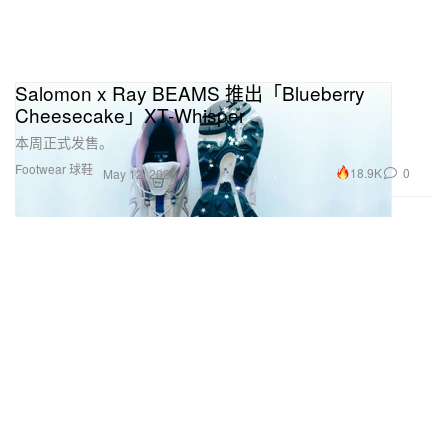
Salomon x Ray BEAMS 推出「Blueberry
Cheesecake」XT-Whisper
本周正式发售。
Footwear 球鞋
18.9K
0
May 12, 2026