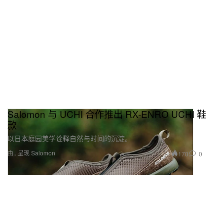
Salomon 与 UCHI 合作推出 RX-ENRO UCHI 鞋
款
以日本庭园美学诠释自然与时间的沉淀。
由...呈现 Salomon
170
0