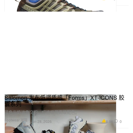
Salomon 发布低调质感「Forms」XT-ICONS 胶
囊系列
蓝色与奶油色交织，打造极简高级配色。
Footwear 球鞋
6.9K
0
Jun 28, 2026