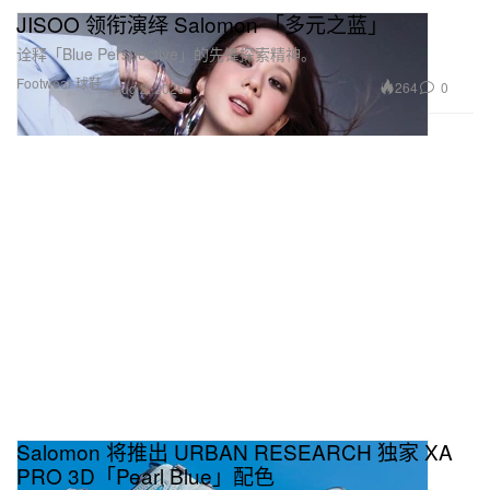
JISOO 领衔演绎 Salomon 「多元之蓝」
诠释「Blue Perspective」的先锋探索精神。
Footwear 球鞋
264
0
Aug 2, 2026
Salomon 将推出 URBAN RESEARCH 独家 XA
PRO 3D「Pearl Blue」配色