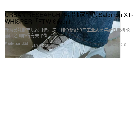
URBAN RESEARCH 推出独家配色 Salomon XT-
WHISPER「FTW Silver」
专为品味都市玩家打造，这一纯色新配色在工业质感与高性能机能
基因之间取得完美平衡。
Footwear 球鞋
743
0
Jan 28, 2026