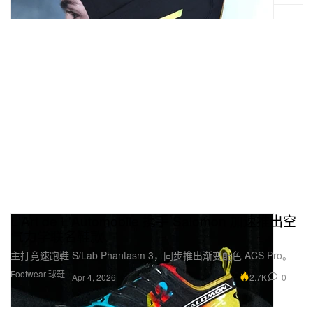
L'Art de L'Automobile 携手 Salomon 加速推出空
气力学联名鞋款
主打竞速跑鞋 S/Lab Phantasm 3，同步推出渐变配色 ACS Pro。
Footwear 球鞋
2.7K
0
Apr 4, 2026