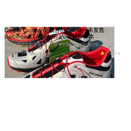
Carpet Company 联合创办人曝光未发售
Salomon XT-Whisper Void 试穿样本
采用虹彩白色鞋面叠加红色细节点缀，视觉效果抢眼。
Footwear 球鞋
2.1K
0
May 19, 2026