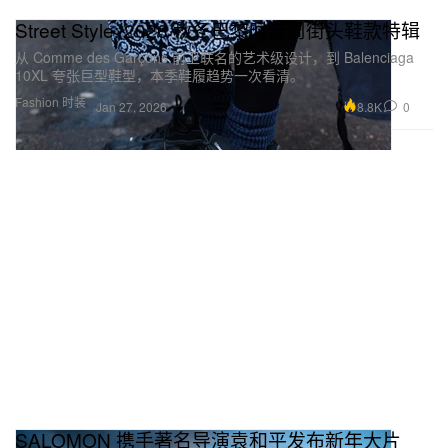
Street Style: 2026 秋冬巴黎时装周街头鞋款特辑
从 Comme des Garçons 前卫联名的艺术级设计，到 Balenciaga
10XL 夸张巨型鞋型，本季鞋履趋势一次看清。
Fashion 时装
8.8K
0
Jan 27, 2026
SALOMON 携手著名导演袁和平发布新年大片