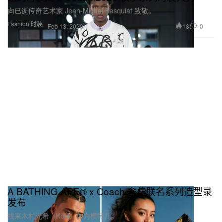
向已逝传奇艺术家 Jean-Michel Basquiat 致敬。
Fashion 时装
18
0
Feb 13, 2020
A BATHING APE® x Coach 奢华联名系列造型录
发布
找来木村光希（Kōki）作为模特儿。