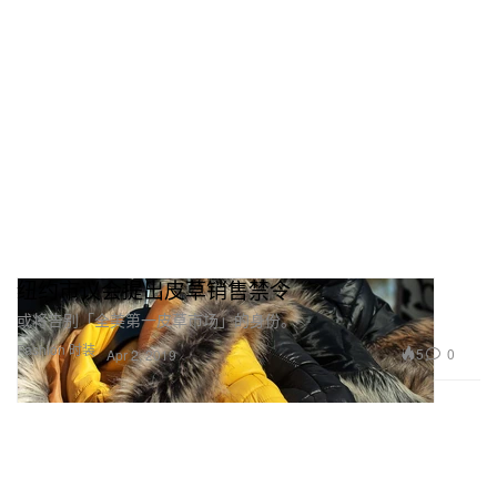
纽约市议会提出皮草销售禁令
或将告别「全美第一皮草市场」的身份。
Fashion 时装
5
0
Apr 2, 2019