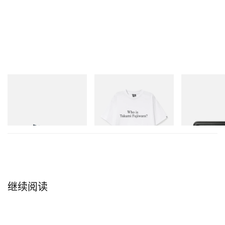
Puma
INITIAL
Mastermind Wor
H-Street Once-A-Year
Billionaire Boys Club X Initial
Mastermind Wor
D Cotton T-Shirt 3
Steel T-192 Bla
立刻购入
Toolbox
立刻购入
立刻购入
继续阅读