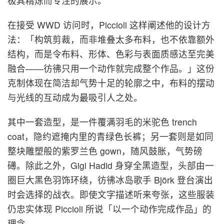
极其精炼而专注的展示。
在接受 WWD 访问时，Piccioli 这样阐述他的设计方
法：「构筑剪裁，而非堆叠太多布料，也不依靠额外
结构，而是令布料、形体、色彩与表面质感达至完美
融合——彷彿只用一个动作就完成整个作品。」这份
克制体现在简洁却气势十足的轮廓之中，布料的摆动
与光线的互动成为最吸引人之处。
其中一套造型，是一件覆满羽毛的米驼色 trench
coat，隐约遮掩内里的青绿色长裤；另一套则是如同
整块雕塑般的紫罗兰色 gown，随风鼓胀，气势磅
礡。除此之外，Gigi Hadid 身穿全黑造型，头部由一
圈巨大黑色羽饰环绕，彷彿冰岛歌手 Björk 登台演出
时会选择的战衣。即使文字描述听来夸张，这些服装
仍忠实体现 Piccioli 所说「以一个动作完成作品」的
理念。