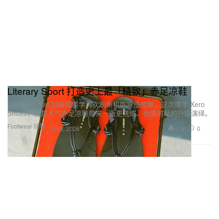
Literary Sport 打造史上最「精致」赤足凉鞋
Literary Sport 以极简美学再次刷新机能穿搭想象，这次携手 Xero
Shoes，为其人气赤足凉鞋带来一版更洗练、也更时髦的升级演绎。
Footwear 球鞋
1.1K
0
Jul 9, 2026