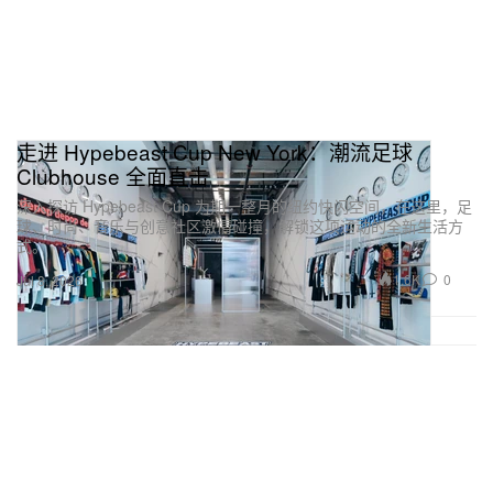
走进 Hypebeast Cup New York：潮流足球
Clubhouse 全面直击
深入探访 Hypebeast Cup 为期一整月的纽约快闪空间，在这里，足
球、时尚、音乐与创意社区激情碰撞，解锁这项运动的全新生活方
式。
1.6K
0
Jul 8, 2026