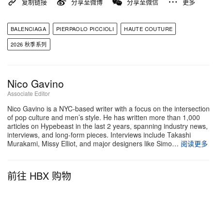
复制链接
分享至微博
分享至微信
更多
BALENCIAGA
PIERPAOLO PICCIOLI
HAUTE COUTURE
2026 秋季系列
Nico Gavino
Associate Editor
Nico Gavino is a NYC-based writer with a focus on the intersection
of pop culture and men’s style. He has written more than 1,000
articles on Hypebeast in the last 2 years, spanning industry news,
interviews, and long-form pieces. Interviews include Takashi
Murakami, Missy Elliot, and major designers like Simo…
阅读更多
前往 HBX 购物