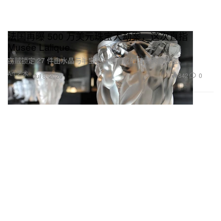
法国再曝 500 万美元珠宝大劫案，这次直指
Musée Lalique
窃贼锁定 27 件由水晶与半宝石精制而成的馆藏典藏珠宝。
Art 艺术
842
0
Jul 8, 2026