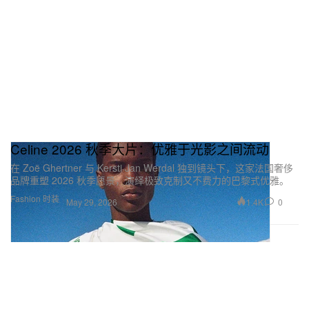
Celine 2026 秋季大片：优雅于光影之间流动
在 Zoë Ghertner 与 Kersti Jan Werdal 独到镜头下，这家法国奢侈
品牌重塑 2026 秋季愿景，演绎极致克制又不费力的巴黎式优雅。
Fashion 时装
1.4K
0
May 29, 2026