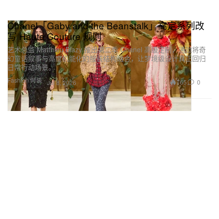
Chanel「Gaby and the Beanstalk」高定系列改
写 Haute Couture 规则
艺术总监 Matthieu Blazy 推出第二季 Chanel 高级定制，通过将奇
幻童话叙事与高度机能化的服装结构融合，让梦境级设计真正回归
日常行动场景。
Fashion 时装
765
0
Jul 8, 2026