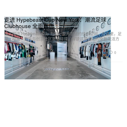
走进 Hypebeast Cup New York：潮流足球
Clubhouse 全面直击
深入探访 Hypebeast Cup 为期一整月的纽约快闪空间，在这里，足
球、时尚、音乐与创意社区激情碰撞，解锁这项运动的全新生活方
式。
1.6K
0
Jul 8, 2026