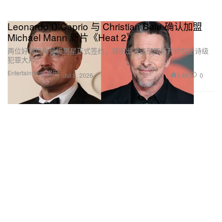
Leonardo DiCaprio 与 Christian Bale 确认加盟
Michael Mann 新片《Heat 2》
两位好莱坞重量级男星正式签约，领衔出演这部即将开拍的史诗级
犯罪大片。
Entertainment 娱乐
1.8K
0
Jul 8, 2026