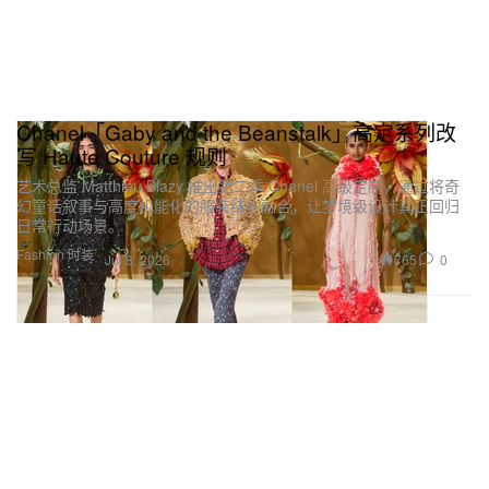
Chanel「Gaby and the Beanstalk」高定系列改
写 Haute Couture 规则
艺术总监 Matthieu Blazy 推出第二季 Chanel 高级定制，通过将奇
幻童话叙事与高度机能化的服装结构融合，让梦境级设计真正回归
日常行动场景。
Fashion 时装
765
0
Jul 8, 2026