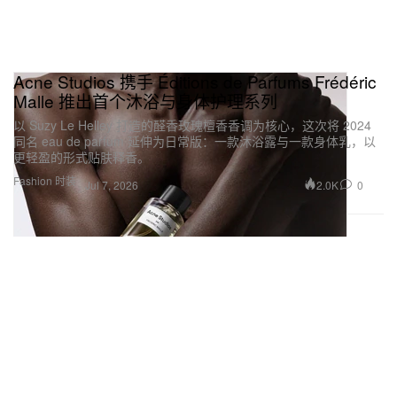
Acne Studios 携手 Éditions de Parfums Frédéric
Malle 推出首个沐浴与身体护理系列
以 Suzy Le Helley 打造的醛香玫瑰檀香香调为核心，这次将 2024
同名 eau de parfum 延伸为日常版：一款沐浴露与一款身体乳，以
更轻盈的形式贴肤释香。
Fashion 时装
2.0K
0
Jul 7, 2026