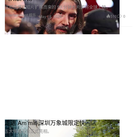
这部由爆红短片扩展而来的 90 分钟长片即将全球上映。
Entertainment 娱乐
510
0
May 18, 2026
走进 Am’miri 深圳万象城限定快闪店
五大情绪形象正式亮相。