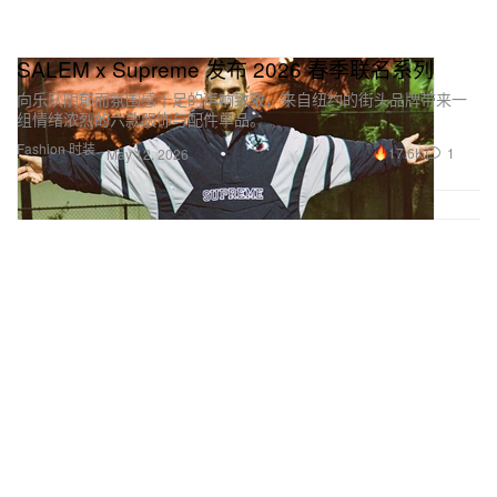
SALEM x Supreme 发布 2026 春季联名系列
向乐队阴郁而氛围感十足的声响致敬，来自纽约的街头品牌带来一
组情绪浓烈的六款服饰与配件单品。
Fashion 时装
17.6K
1
May 12, 2026