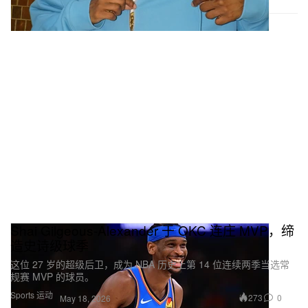
Shai Gilgeous-Alexander 于 OKC 连庄 MVP，缔
造史诗级球季
这位 27 岁的超级后卫，成为 NBA 历史上第 14 位连续两季当选常
规赛 MVP 的球员。
Sports 运动
273
0
May 18, 2026