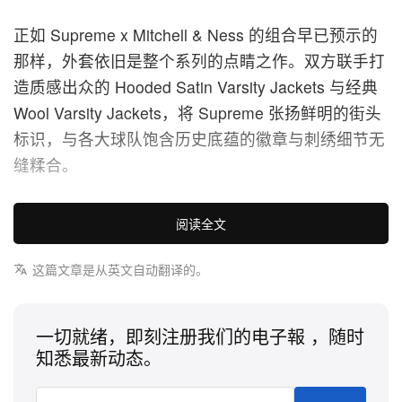
正如 Supreme x Mitchell & Ness 的组合早已预示的
那样，外套依旧是整个系列的点睛之作。双方联手打
造质感出众的 Hooded Satin Varsity Jackets 与经典
Wool Varsity Jackets，将 Supreme 张扬鲜明的街头
标识，与各大球队饱含历史底蕴的徽章与刺绣细节无
缝糅合。
除多款夹克之外，这个胶囊系列还为暖季打造了一整
阅读全文
套从头到脚的完整穿搭方案。Heavyweight
Sweaters、经典 Zip-Up Hooded Sweatshirts 以及复
这篇文章是从英文自动翻译的。
古剪裁的 Basketball Jerseys，为想要代表自己主队
的粉丝提供多样化叠穿选择。配饰同样功不可没——
一切就绪，即刻注册我们的电子報 ，随时
联名款 Mitchell & Ness 头带与经典 New Era fitted
知悉最新动态。
帽进一步勾勒并强化整体的复古氛围。