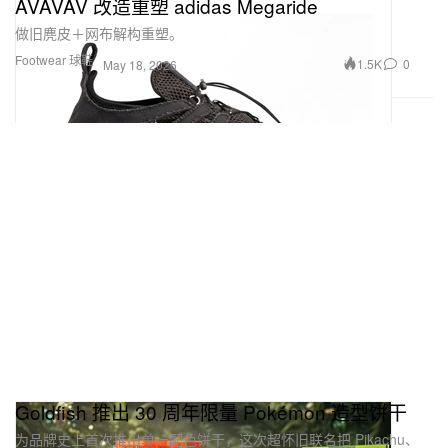
AVAVAV 改造重塑 adidas Megaride
做旧麂皮＋网布解构重塑。
Footwear 球鞋
1.5K
0
May 18, 2026
Goldfish 推出 30 周年限量 Pokémon 造型饼干
为品牌史上首次推出单一配色饼干，这次超怀旧联名把 Pikachu、