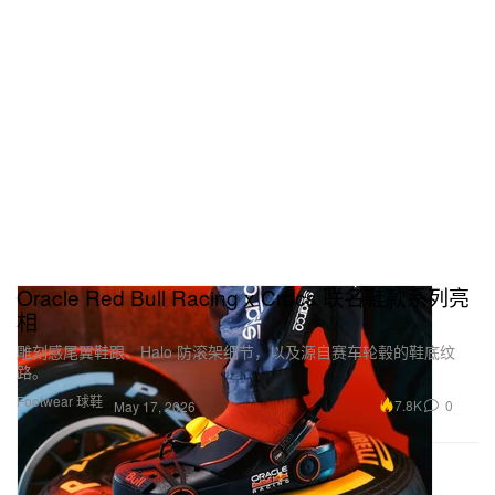
Oracle Red Bull Racing x Crocs 联名鞋款系列亮
相
雕刻感尾翼鞋跟、Halo 防滚架细节，以及源自赛车轮毂的鞋底纹
路。
Footwear 球鞋
7.8K
0
May 17, 2026