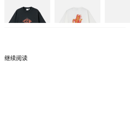
Gramicci
Gramicci
Merrell 1TRL
Flame Tee
Joker Tee
Merrell 1TRL X
Mini Hydro Nex
立刻购入
立刻购入
立刻购入
继续阅读