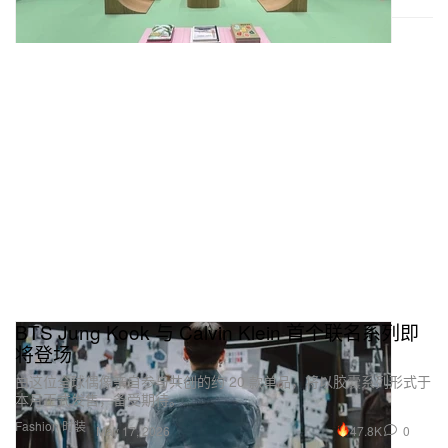
BTS Jung Kook 与 Calvin Klein 首个联名系列即
将登场
由这位全球偶像亲自参与共创的约 20 款单品，将以胶囊系列形式于
本月正式发售，备受期待。
Fashion 时装
47.8K
0
May 17, 2026