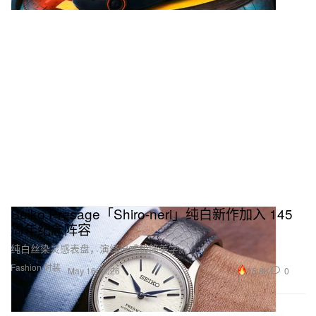
Seiko Presage「Shiro‑neri」纯白新作加入 145
周年纪念阵容
纯白丝染灵感表盘，演绎日式极简美学。
Fashion 时装
15.8K
0
May 16, 2026