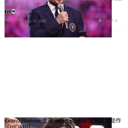
身家新纪录。
3 资料来源
Sports 运动
1.1K
0
May 18, 2026
Keanu Reeves 主演 dwarf studios 定格武士钜作
《HIDARI》