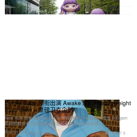
Fergie Baby 领衔出演 Awake NY「Heavyweight
Plain Jane」重磅卫衣企划
New York 街头品牌 Awake NY 升级经典抓绒套装，推出 500gsm
高磅短款全开拉链连帽衫与宽松直筒开口运动长裤。
Fashion 时装
1.4K
0
May 18, 2026