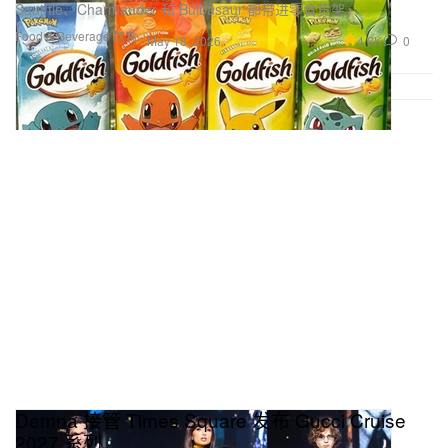
Squirtle、Charmander 和 Bulbasaur 都带进零食货架。
Food & Beverage 饮食
4.8K
0
May 18, 2026
Demna 接管 Times Square 发布 Gucci Cruise
2027 系列