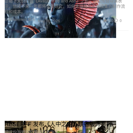
在砸下天价打造《Avatar: Fire and Ash》之后，这位传奇导演表
示，他接下来一年都将专注研究，如何大幅精简后续续集的制作流
程和成本。
Entertainment 娱乐
510
0
May 18, 2026
RESERFF 发布《人中之龙》联名服饰系列
把这份游戏记忆带回日本街头。