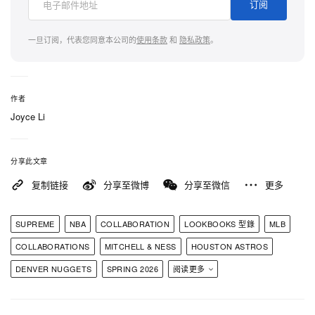
订阅
系列中最具辨识度的，莫过于多款以球队为灵感打造
的丹宁单品。Supreme 延续广受追捧的图案裤路
一旦订阅，代表您同意本公司的
使用条款
和
隐私政策
。
线，推出满版印花的 Atlanta Braves Loose Fit
Jean，而 NBA 球迷则可锁定厚实、极具 90 年代氛
围的 Washington Bullets Baggy Denim Short。同
作者
时，经典 Teams Sweatpants 与 Basketball Shorts
Joyce Li
也一并上线，勾勒出完整的场下造型。
分享此文章
全新 Mitchell & Ness x Supreme 2026 春季联名系列
复制链接
分享至微博
分享至微信
更多
将于 5 月 21 日发售，亚洲地区则将于 5 月 23 日通
过品牌自家
线上商店
及线下门店陆续上架。
SUPREME
NBA
COLLABORATION
LOOKBOOKS 型錄
MLB
COLLABORATIONS
MITCHELL & NESS
HOUSTON ASTROS
DENVER NUGGETS
SPRING 2026
阅读更多