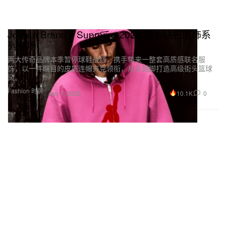
Jordan Brand x Supreme 2026 春季联名服饰系
列登场
两大传奇品牌本季暂停球鞋战线，携手带来一整套高质感联名服
饰，以一件瞩目的皮质连帽夹克领衔，从头到脚打造高级街头篮球
风。
Fashion 时装
10.1K
0
Jun 1, 2026