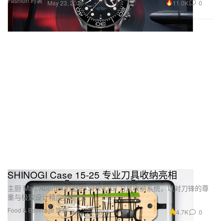
Fashion 时装
11.0K
0
May 23, 2026
SHINOGI Case 15-25 专业刀具收纳亮相
主厨 Matt Abergel 打造的 SHINOGI 刀具收纳系统，以对刀锋的尊
重与极致设计精度为核心。
Food & Beverage 饮食
4.7K
0
May 23, 2026