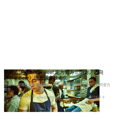
伊利诺伊把 Italian Beef 定为官方三明治，还向
《The Bear》送上国会致谢信
这部 FX 剧集在最终季开播前，意外收获来自伊利诺伊州议会的官方
致敬。
Food & Beverage 饮食
719
0
May 22, 2026