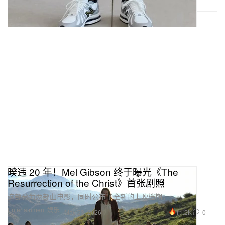
暌违 20 年！Mel Gibson 终于曝光《The
Resurrection of the Christ》首张剧照
这部分为两部曲电影，同时公布了全新的上映档期。
Entertainment 娱乐
11.2K
0
May 23, 2026