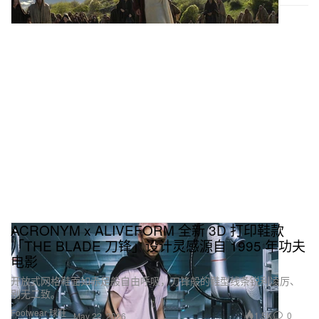
ACRONYM x ALIVEFORM 全新 3D 打印鞋款
「THE BLADE 刀锋」设计灵感源自 1995 年功夫
电影
开放式网格鞋面如赤足般自由呼吸，刀锋般的鞋型线条锐利凌厉、
别无二致。
Footwear 球鞋
1.5K
0
May 22, 2026