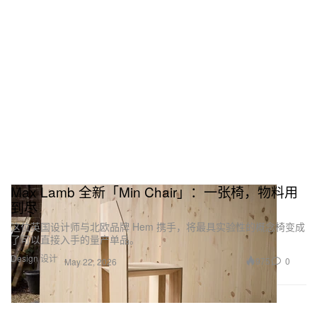
Max Lamb 全新「Min Chair」：一张椅，物料用
到尽
这位英国设计师与北欧品牌 Hem 携手，将最具实验性的概念椅变成
了可以直接入手的量产单品。
Design 设计
975
0
May 22, 2026