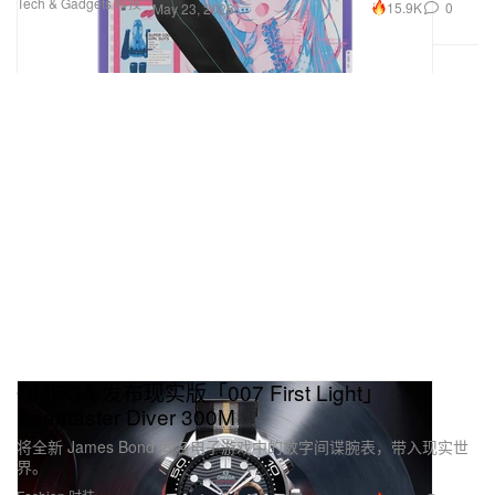
Tech & Gadgets 科技
15.9K
0
May 23, 2026
OMEGA 发布现实版「007 First Light」
Seamaster Diver 300M
将全新 James Bond 同名电子游戏中的数字间谍腕表，带入现实世
界。