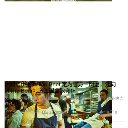
伊利诺伊把 Italian Beef 定为官方三明治，还向
《The Bear》送上国会致谢信
这部 FX 剧集在最终季开播前，意外收获来自伊利诺伊州议会的官方
致敬。
Food & Beverage 饮食
719
0
May 22, 2026