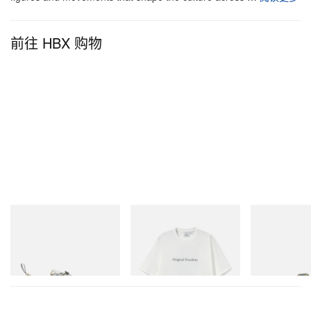
前往 HBX 购物
Merrell 1TRL
Gramicci
Merrell 1TRL
Merrell 1TRL X Perks And
Vase Tee
Merrell 1TRL X
Mini Cham Storm GORE-
Mini Hydro Nex
TEX®
立刻购入
立刻购入
立刻购入