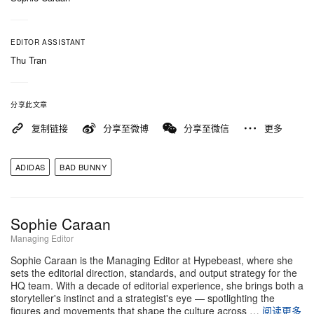
EDITOR ASSISTANT
Thu Tran
分享此文章
复制链接
分享至微博
分享至微信
更多
ADIDAS
BAD BUNNY
Sophie Caraan
Managing Editor
Sophie Caraan is the Managing Editor at Hypebeast, where she
sets the editorial direction, standards, and output strategy for the
HQ team. With a decade of editorial experience, she brings both a
storyteller's instinct and a strategist's eye — spotlighting the
figures and movements that shape the culture across …
阅读更多