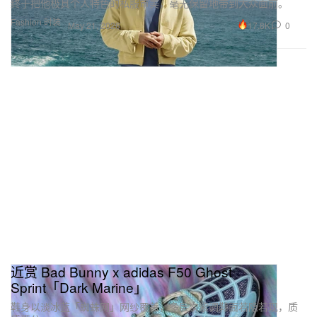
终于把他极具个人特色的私服审美，毫无保留地带到大众面前。
Fashion 时装
17.8K
0
May 21, 2026
近赏 Bad Bunny x adidas F50 Ghost
Sprint「Dark Marine」
鞋身以淡冰蓝「蜘蛛网」网纱覆盖，多层次紫调鞋面若隐若现，质