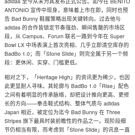
adidas 至今从未为其发布正式公告。如今在 BENITO
ANTONIO 宣传中现身，意味着上市在即，同时也预
告 Bad Bunny 鞋履策略出现关键转向。过去他与
adidas 的合作皆锁定节奏强劲、瞬间售罄的市场区
段，从 Campus、Forum 联名一路到今年在 Super
Bowl LX 中场表演上首次亮相、几乎立即清空库存的
BadBo 1.0；而「Stone Slide」则完全属于另一个频
段：更休闲、实穿、门槛更低。
相对之下，「Heritage High」的资讯更为稀少，也因
此更显耐人寻味。其轮廓与 BadBo 1.0「Rise」配色
之间有着明显的传承脉络，却把设计推向更高、更修
长的方向——拳击鞋式结构、整体气质与 adidas
Japan 相近，被定位为迄今 Bad Bunny 在 Three
Stripes 旗下最具时装前瞻性的作品之一。现阶段细
节仍相当有限，而考虑到「Stone Slide」的讯息一直