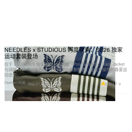
NEEDLES x STUDIOUS 再度联乘：SS26 独家
运动套装登场
仅于 STUDIOUS 独家发售，话题款「Poly Smooth」Track Jacket
与阔腿 H.D. Track Pant 带来四款必收新配色，全套升级你的春夏运
动造型。
Fashion 时装
5.0K
0
May 21, 2026