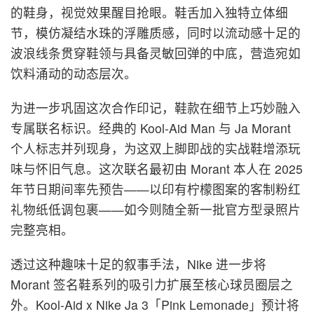
的鞋身，视觉效果醒目抢眼。鞋舌加入独特立体细
节，模仿凝结水珠的浮雕质感，同时以流动感十足的
波浪线条贯穿鞋领与具备灵敏回弹的中底，营造宛如
饮料涌动的动态层次。
为进一步巩固这次合作印记，鞋款在细节上巧妙融入
专属联名标识。经典的 Kool-Aid Man 与 Ja Morant
个人标志并列现身，为这双上脚即战的实战鞋增添玩
味与怀旧气息。这次联名最初由 Morant 本人在 2025
年节日期间率先预告——以印有柠檬图案的客制粉红
礼物纸低调包裹——如今则随全新一批官方型录照片
完整亮相。
透过这种趣味十足的叙事手法，Nike 进一步将
Morant 签名鞋系列的吸引力扩展至核心球员圈层之
外。Kool-Aid x Nike Ja 3「Pink Lemonade」预计将