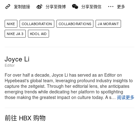
复制链接
分享至微博
分享至微信
更多
NIKE
COLLABORATION
COLLABORATIONS
JA MORANT
NIKE JA 3
KOOL AID
Joyce Li
Editor
For over half a decade, Joyce Li has served as an Editor on
Hypebeast's global team, leveraging profound industry insights to
capture the zeitgeist. Through her editorial lens, she anticipates
emerging trends while dedicating her platform to spotlighting
those making the greatest impact on culture today. A s…
阅读更多
前往 HBX 购物