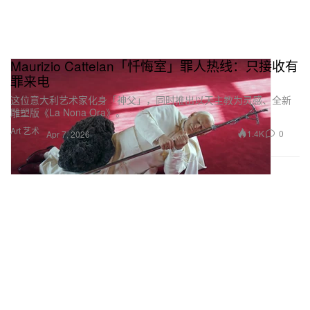
Maurizio Cattelan「忏悔室」罪人热线：只接收有
罪来电
这位意大利艺术家化身「神父」，同时推出以天主教为灵感、全新
雕塑版《La Nona Ora》。
Art 艺术
1.4K
0
Apr 7, 2026