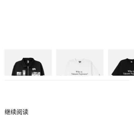
INITIAL
INITIAL
INITIAL
Billionaire Boys Club X Initial
Billionaire Boys Club X Initial
Billionaire Boys 
D Cotton Jacket
D Cotton T-Shirt 3
D Cotton T-Shirt
立刻购入
立刻购入
立刻购入
继续阅读