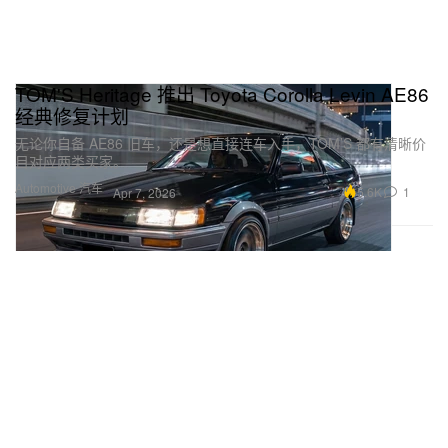
TOM'S Heritage 推出 Toyota Corolla Levin AE86
经典修复计划
无论你自备 AE86 旧车，还是想直接连车入手，TOM’S 都有清晰价
目对应两类买家。
Automotive 汽车
5.6K
1
Apr 7, 2026