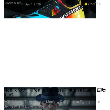
Footwear 球鞋
2.7K
0
Apr 4, 2026
Netflix 公开《Peaky Blinders》全新续集剧集首曝
剧照
故事设定在《The Immortal Man》电影事件 10 年后，由 Jamie
Bell 接棒饰演 Duke Shelby。