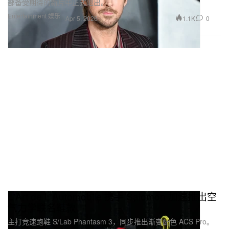
部备受期待的新片中正式退出。
Entertainment 娱乐
1.1K
0
Apr 5, 2026
L'Art de L'Automobile 携手 Salomon 加速推出空
气力学联名鞋款
主打竞速跑鞋 S/Lab Phantasm 3，同步推出渐变配色 ACS Pro。