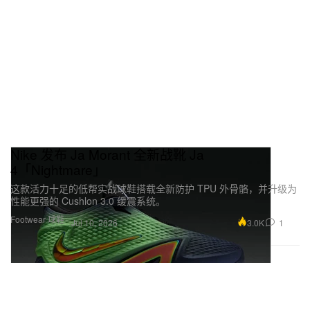
Nike 发布 Ja Morant 全新战靴 Ja
4「Nightmare」
这款活力十足的低帮实战球鞋搭载全新防护 TPU 外骨骼，并升级为
性能更强的 Cushlon 3.0 缓震系统。
Footwear 球鞋
3.0K
1
Jul 10, 2026