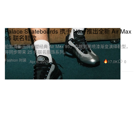
Palace Skateboards 携手 Nike 推出全新 Air Max
95 联名鞋款
伦敦滑板品牌重塑经典 Air Max 95，以银到黑喷漆渐变演绎鞋型，
并同步带来 25 件联名服饰系列。
Fashion 时装
17.0K
0
Apr 6, 2026