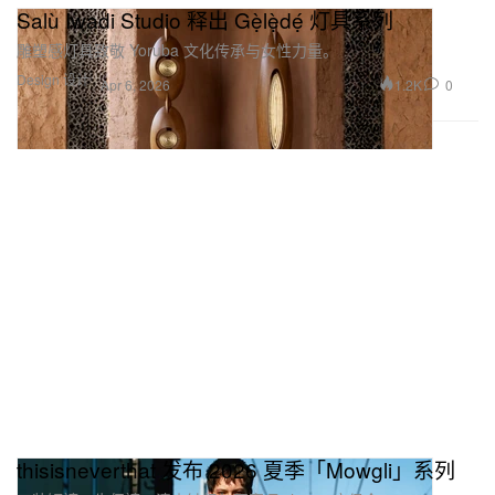
Salù Iwadi Studio 释出 Gẹ̀lẹ̀dẹ́ 灯具系列
雕塑感灯具致敬 Yoruba 文化传承与女性力量。
Design 设计
1.2K
0
Apr 6, 2026
thisisneverthat 发布 2026 夏季「Mowgli」系列