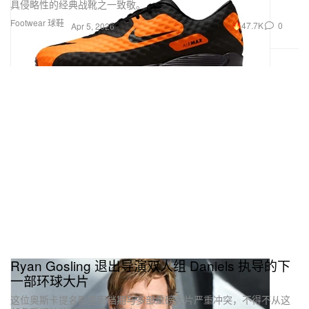
具侵略性的经典战靴之一致敬。
Footwear 球鞋
47.7K
0
Apr 5, 2026
Ryan Gosling 退出导演双人组 Daniels 执导的下
一部环球大片
这位奥斯卡提名影星因档期与多部重磅大片严重冲突，不得不从这