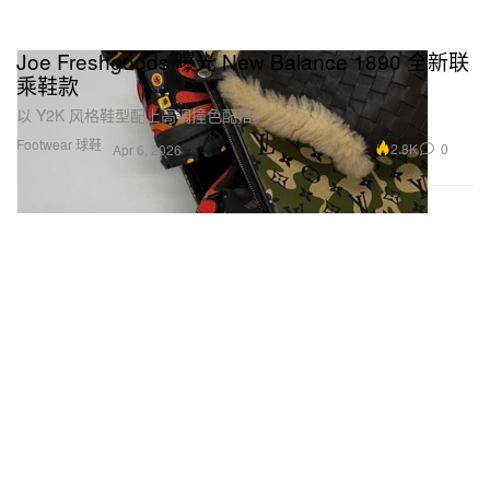
Joe Freshgoods 曝光 New Balance 1890 全新联
乘鞋款
以 Y2K 风格鞋型配上高调撞色配搭。
Footwear 球鞋
2.8K
0
Apr 6, 2026