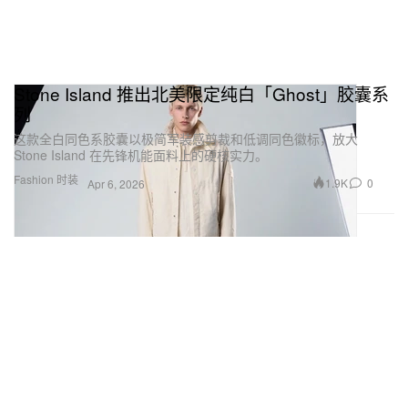
Stone Island 推出北美限定纯白「Ghost」胶囊系
列
这款全白同色系胶囊以极简军装感剪裁和低调同色徽标，放大
Stone Island 在先锋机能面料上的硬核实力。
Fashion 时装
1.9K
0
Apr 6, 2026