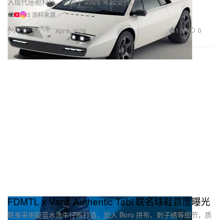
入现代座舱科技，计划于 2026 年起交付。
3 资料来源
Automotive 汽车
1.8K
0
Apr 6, 2026
FDMTL x Vans Authentic Tabi 联名球鞋首度曝光
鞋身采用靛蓝水洗牛仔布打造，加入 Boro 拼布、刺子绣等细节，质