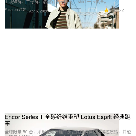
工装短裤、牛仔裤、清爽针织与图案 T-shirt 一应俱全。
Fashion 时装
2.0K
0
Apr 6, 2026
Encor Series 1 全碳纤维重塑 Lotus Esprit 经典跑
车
全球限量 50 台，采用全碳纤维车身，保留纯粹机械操控质感，并融