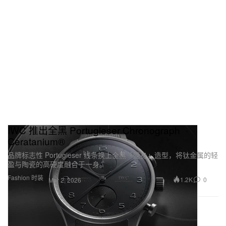
IWC 推出全黑 Portugieser Chronograph
Ceratanium®
品牌标志性 Portugieser 线条换上全黑「隐身」造型，将钛金属的轻
盈与陶瓷的高硬度融合于一身。
Fashion 时装
1.2K
0
Mar 2, 2026