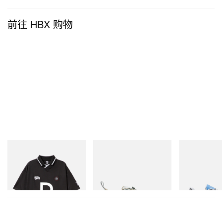
前往 HBX 购物
INITIAL
Merrell 1TRL
On
Billionaire Boys Club X Initial
Merrell 1TRL X Perks And
Cloudmonster 
D Game Shirt
Mini Cham Storm GORE-
TEX®
立刻购入
立刻购入
立刻购入