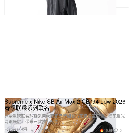
Supreme x Nike SB Air Max 2 CB '94 Low 2026
春季联乘系列联名
这款重磅联名球鞋采用大面积品牌细节与顶级皮革配置，搭配反光
网眼底层，带来三款独特配色。
Footwear 球鞋
10.6K
0
Mar 2, 2026