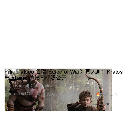
Prime Video 首曝《God of War》真人剧：Kratos
与 Atreus 首张同框照公开
Ryan Hurst 与 Callum Vinson 正式演绎这对经典父子档。
Entertainment 娱乐
20.9K
1
Mar 1, 2026