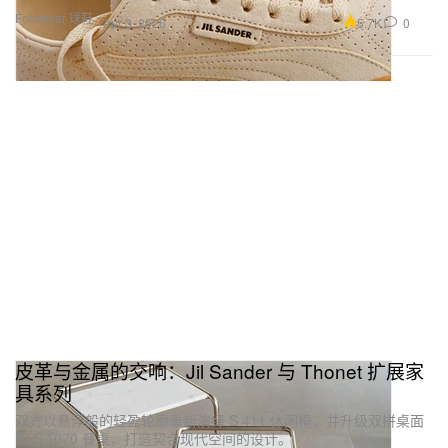
Footwear 球鞋
5.7K
0
Apr 3, 2026
皮革与金属的交响：Jil Sander 与 Thonet 扩展家
具系列
双方以悬浮般的轻盈轮廓重新演绎 S 411 休闲椅，并升级双拼桌面
的 S 1070 餐桌，打造契合现代空间的设计。