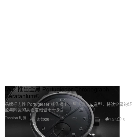
IWC 推出全黑 Portugieser Chronograph
Ceratanium®
品牌标志性 Portugieser 线条换上全黑「隐身」造型，将钛金属的轻
盈与陶瓷的高硬度融合于一身。
Fashion 时装
1.2K
0
Mar 2, 2026