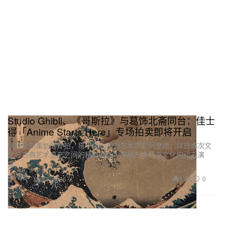
Studio Ghibli、《哥斯拉》与葛饰北斋同台：佳士
得「Anime Starts Here」专场拍卖即将开启
这场全新策划的专拍，将于纽约亚洲艺术周期间登场，以日本次文
化与古典艺术遗产之间的精彩对话，展现日本视觉文化的动态演
变。
Art 艺术
1.9K
0
Mar 1, 2026