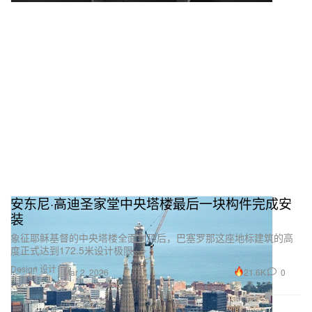
安东尼·高迪圣家堂中央塔楼最后一块构件完成安
装
象征耶稣基督的中央塔楼全面封顶后，巴塞罗那这座地标建筑的高
度正式达到172.5米设计极限。
Design 设计
21.6K
0
Mar 2, 2026