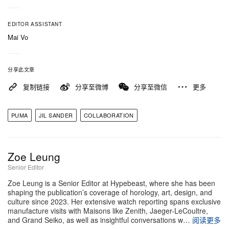
EDITOR ASSISTANT
Mai Vo
分享此文章
复制链接
分享至微博
分享至微信
更多
PUMA
JIL SANDER
COLLABORATION
Zoe Leung
Senior Editor
Zoe Leung is a Senior Editor at Hypebeast, where she has been
shaping the publication’s coverage of horology, art, design, and
culture since 2023. Her extensive watch reporting spans exclusive
manufacture visits with Maisons like Zenith, Jaeger-LeCoultre,
and Grand Seiko, as well as insightful conversations w…
阅读更多