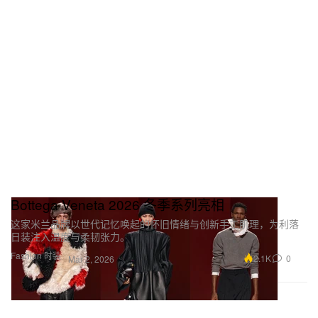
Bottega Veneta 2026 冬季系列亮相
这家米兰品牌以世代记忆唤起的怀旧情绪与创新手工肌理，为利落
日装注入温度与柔韧张力。
Fashion 时装
2.1K
0
Mar 2, 2026