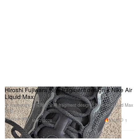
Hiroshi Fujiwara 预告 fragment design x Nike Air
Liquid Max
于 Instagram 抢先曝光全黑 fragment design x Nike Air Liquid Max
联名。
Footwear 球鞋
13.0K
1
Mar 2, 2026