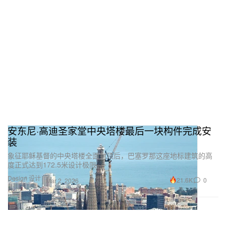
安东尼·高迪圣家堂中央塔楼最后一块构件完成安
装
象征耶稣基督的中央塔楼全面封顶后，巴塞罗那这座地标建筑的高
度正式达到172.5米设计极限。
Design 设计
21.6K
0
Mar 2, 2026