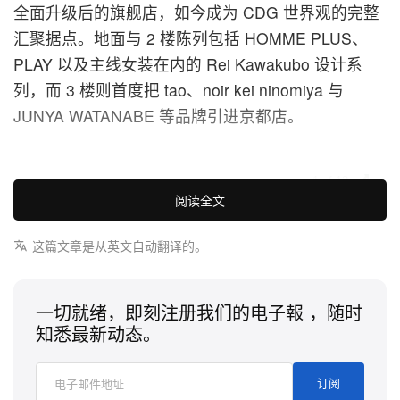
全面升级后的旗舰店，如今成为 CDG 世界观的完整
汇聚据点。地面与 2 楼陈列包括 HOMME PLUS、
PLAY 以及主线女装在内的 Rei Kawakubo 设计系
列，而 3 楼则首度把 tao、noir kei ninomiya 与
JUNYA WATANABE 等品牌引进京都店。
1 of 13
阅读全文
这篇文章是从英文自动翻译的。
一切就绪，即刻注册我们的电子報 ，随时
知悉最新动态。
订阅
s
Comme Des GarÇons