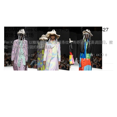
COMME des GARÇONS HOMME PLUS SS27
双场大秀登场
Rei Kawakubo 以糖果色迷彩、反叛条纹与传奇尖头靴高调回归，掀
起一场欢乐又尖锐的视觉骚动。
Fashion 时装
1.4K
0
Jun 27, 2026