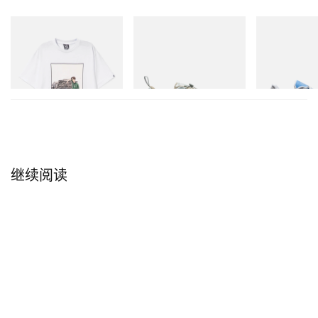
INITIAL
Merrell 1TRL
On
Billionaire Boys Club X Initial
Merrell 1TRL X Perks And
Cloudmonster 
D Cotton T-Shirt 2
Mini Cham Storm GORE-
TEX®
立刻购入
立刻购入
立刻购入
继续阅读