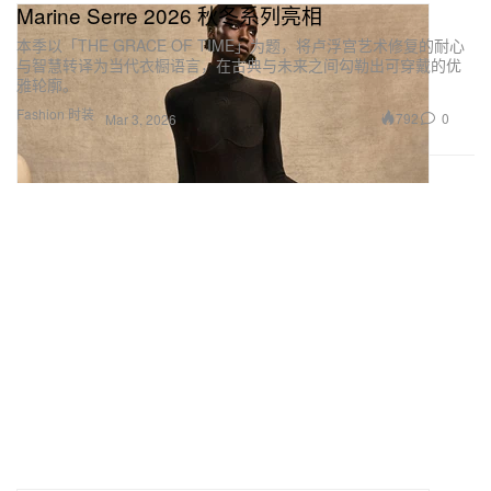
Marine Serre 2026 秋冬系列亮相
本季以「THE GRACE OF TIME」为题，将卢浮宫艺术修复的耐心
与智慧转译为当代衣橱语言，在古典与未来之间勾勒出可穿戴的优
雅轮廓。
Fashion 时装
792
0
Mar 3, 2026