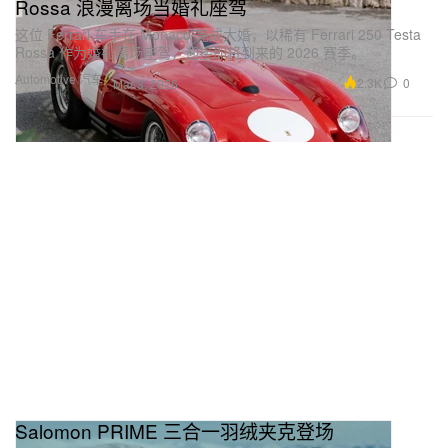
Rossa 浪漫离场当婚礼座驾
这位 Ferrari 车手在 Monaco 完成大婚，以稀有 Ferrari 250 Testa
Rossa 作为婚礼离场座驾，迎接即将到来的 2026 赛季。
Automotive 汽车
2.3K
0
Mar 3, 2026
Salomon PRIME 三合一羽绒夹克登场