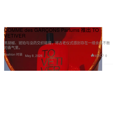
COMME des GARÇONS Parfums 推出 TO
VETIVER
黑胡椒、琥珀与没药交织碰撞，将古老仪式感封存在一缕余温不散
的香气里。
Fashion 时装
909
0
May 8, 2026