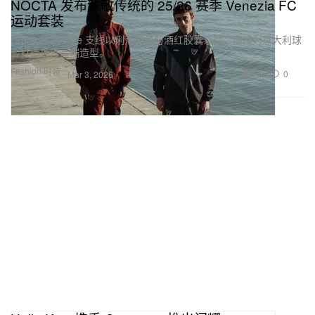
NOCTA 发布致敬传统的 25/26 赛季 Venezia FC
运动套装
Drake 旗下 Nike 支线以俐落黑色与酒红胶囊系列，继续为意大利球
会打造场外高端造型。
Fashion 时装
1.6K
0
Mar 3, 2026