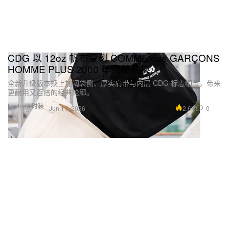
CDG 以 12oz 帆布复刻 COMME des GARÇONS
HOMME PLUS 2000 年代邮差袋
全新升级版本换上加阔袋侧、厚实肩带与内层 CDG 标志细节，带来
更耐用又百搭的经典轮廓。
Fashion 时装
2.6K
0
Jun 11, 2026