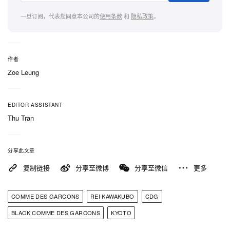
为纪念今次开幕，店内特别举办 BLACK COMME
一旦订阅，代表您同意本公司的
使用条款
和
隐私政策
。
des GARÇONS SS26 系列迷你走秀。该系列聚焦中
性、无性别取向的美学，以单色系层次造型、解构剪
裁与颠覆比例的设计语言，诠释 BLACK 支线的标志
作者
Zoe Leung
风格。
COMME des GARÇONS
EDITOR ASSISTANT
日本京都市中京区 Kameyacho 378
Thu Tran
邮编 604-0941
分享此文章
复制链接
分享至微博
分享至微信
更多
COMME DES GARCONS
REI KAWAKUBO
CDG
BLACK COMME DES GARCONS
KYOTO