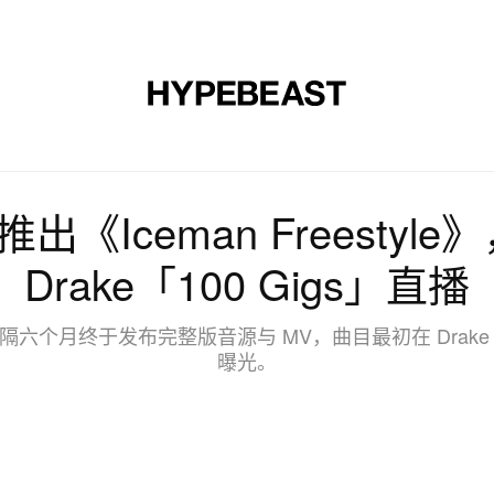
时尚
球鞋
艺术
设计
音乐
生活风格
网店
ee 推出《Iceman Freest
Drake「100 Gigs」直播
个月终于发布完整版音源与 MV，曲目最初在 Drake 的
曝光。