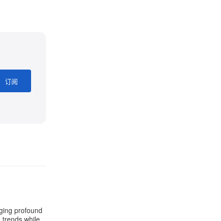
订阅
aging profound
g trends while