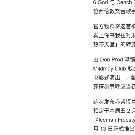
6 God 与 C
位西伦敦饶舌歌
官方物料将这首歌形
奏上你来我往对
热带天堂」的转
由 Don Pro
Mildmay Clu
电影式演出」，配以
穿搭刻意呼应当初为
这次发布亦紧接着他
预定于本周五 2
《Iceman Fre
月 13 日正式推