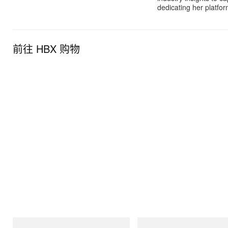
dedicating her platfor
前往 HBX 购物