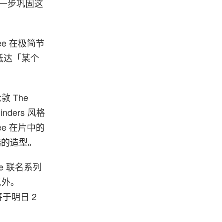
进一步巩固这
e 在极简节
抵达「某个
 The
nders 风格
e 在片中的
所选的造型。
e 联名系列
以外。
将于明日 2