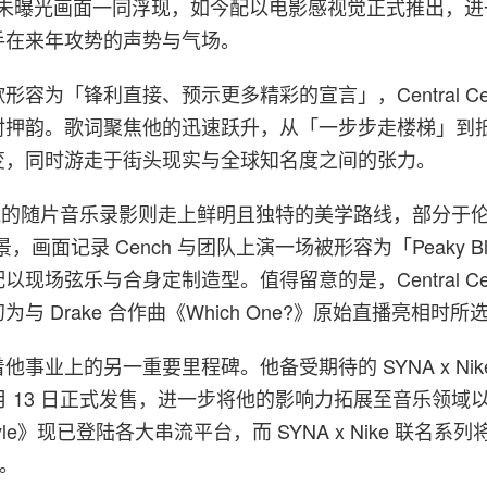
ench 未曝光画面一同浮现，如今配以电影感视觉正式推出，
手在来年攻势的声势与气场。
容为「锋利直接、预示更多精彩的宣言」，Central Ce
射押韵。歌词聚焦他的迅速跃升，从「一步步走楼梯」到
变，同时游走于街头现实与全球知名度之间的张力。
d 掌镜的随片音乐录影则走上鲜明且独特的美学路线，部分于伦敦
b 取景，画面记录 Cench 与团队上演一场被形容为「Peaky Bli
现场弦乐与合身定制造型。值得留意的是，Central Ce
与 Drake 合作曲《Which One?》原始直播亮相时
事业上的另一重要里程碑。他备受期待的 SYNA x Nik
 月 13 日正式发售，进一步将他的影响力拓展至音乐领域
estyle》现已登陆各大串流平台，而 SYNA x Nike 联名系列
出。