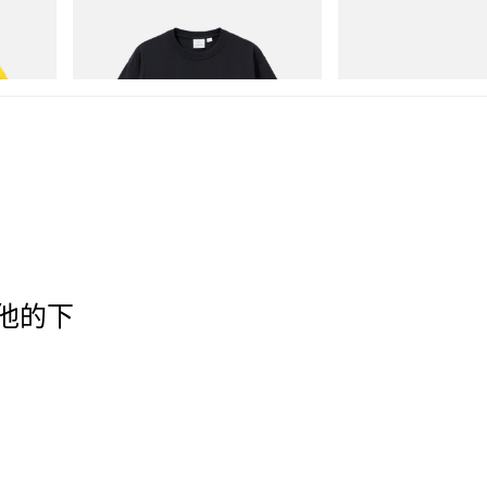
Gramicci
adidas Originals
isney
One Point Logo Tee
SAMBA OG
立刻购入
立刻购入
及他的下