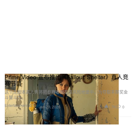
Prime Video 宣布推出《Fallout: Shelter》真人竞
赛节目
这个无剧本真人秀将把参赛者困在高风险地堡中，为夺取丰厚奖金
斗智斗力。
Entertainment 娱乐
1.7K
0
Jan 20, 2026