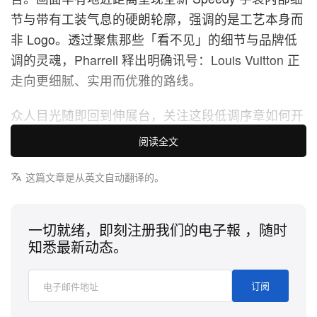
节与带有工装气息的硬朗轮廓，强调的是工艺本身而
非 Logo。透过聚焦那些「看不见」的细节与品牌低
调的灵魂，Pharrell 释出明确讯号：Louis Vuitton 正
走向更细腻、实用而优雅的路线。
众人目光随即回到伸展台，关注这段低调序章如何开
展 LV 传承的新篇章。他的宏大蓝图，最终在一座名
阅读全文
为 DROPHAUS 的玻璃幕墙预制住宅中完整呈现，这
是与创新设计事务所 NOT A HOTEL 携手打造的作
这篇文章是从英文自动翻译的。
品。以高端日本度假物业见称的 NOT A HOTEL，协
助 Williams 实现一种未来居住概念，核心建基于
一切就绪，即刻注册我们的电子報 ，随时
「功能、匠心与人本需求」。坐落于 Fondation
知悉最新动态。
Louis Vuitton 茂密庭园中的这所住宅，内里陈设的
「HOMEWORK」定制家具系列，以「十分之一的不
订阅
完美」为设计准则——透过细微不规则的形体，强化