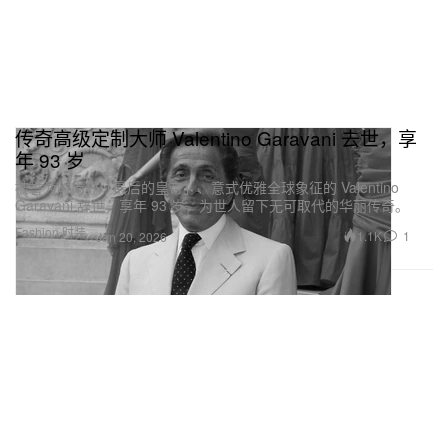
传奇高级定制大师 Valentino Garavani 去世，享
年 93 岁
被誉为时尚界「最后的皇帝」、意式优雅全球象征的 Valentino
Garavani 辞世，享年 93 岁，为世人留下无可取代的华丽传奇。
Fashion 时装
1.1K
1
Jan 20, 2026