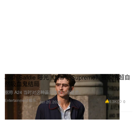
Josh Safdie 曝光《Marty Supreme》被砍的超自
然吸血鬼结局
据称 A24 当时对这种画风突变心存疑虑。
Entertainment 娱乐
6.3K
0
Jan 20, 2026