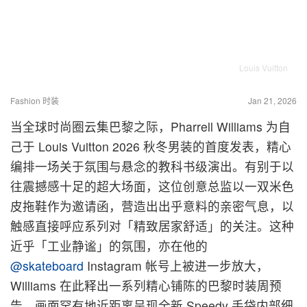
Louis Vuitton
Fashion 时装
Jan 21, 2026
当全球时尚圈云集巴黎之际，Pharrell Williams 为自
己于 Louis Vuitton 2026 秋冬男装的首度发表，精心
编排一场关于氛围与悬念的教科书级演出。有别于以
往震撼感十足的超大场面，这位创意总监以一双米色
皮拖鞋作为邀请函，营造出出乎意料的亲密气息，以
触感直接呼应系列对「精致居家舒适」的关注。这种
近乎「工业静谧」的氛围，亦在他的
@skateboard
Instagram 帐号上被进一步放大，
Williams 在此释出一系列精心铺陈的巴黎时装周预
告。画面罕有地近距离呈现全新 Speedy 手袋内部细