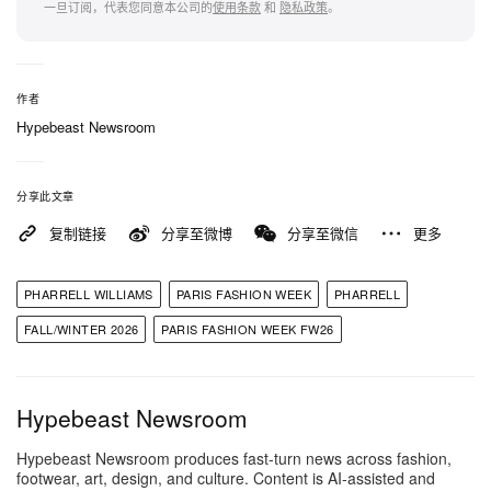
空间作为「有人气、有生活痕迹」之所在。品牌指
一旦订阅，代表您同意本公司的
使用条款
和
隐私政策
。
出：「Pharrell 的建筑语言来自一种局外人的设计思
维——从第一原理出发，而非遵循惯例。」他以
Paulin Paulin 家具与 Devon Ojas 音响等单品勾勒整
作者
Hypebeast Newsroom
个空间。在这里，Pharrell 发表一个彻底重塑「现代
男性制服」的系列。即便「Suit and Tie」风潮依然
主导，他的版本却刻意走向不那么拘谨、适合日常穿
分享此文章
着的路线。伸展台上，双排扣西装与皮革西装外套，
复制链接
分享至微博
分享至微信
更多
以高级大地色谱——米棕、墨绿与卡其——勾勒主
调。脱离厚重丹宁后，焦点转移至剪裁俐落的长裤与
PHARRELL WILLIAMS
PARIS FASHION WEEK
PHARRELL
具有存在感的外套，其中包括华丽的鳄鱼皮飞行夹
FALL/WINTER 2026
PARIS FASHION WEEK FW26
克，构成一个将科技机能与高级裁缝融为一体的衣
橱，印证真正的奢华其实由实用性来定义。
Hypebeast Newsroom
这场多重感官的世界建构，由一段颠覆性的原创配乐
Hypebeast Newsroom produces fast-turn news across fashion,
footwear, art, design, and culture. Content is AI-assisted and
主导，所有未发表音乐皆于 LV 总部内部制作。秀上