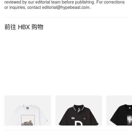
reviewed by our editorial team before publishing. For corrections
首度公开播放 A$AP Rocky、John Legend 与 Quavo
or inquiries, contact editorial@hypebeast.com.
的全新作品，同时迎来 Pharrell 与 Jackson Wang 的
首次合作单曲《Sex God》（feat. Pusha T）。走上
前往 HBX 购物
伸展台的 Pusha T 与 BamBam，从音乐人瞬间变身
模特儿，而 Jackson Wang、Callum Turner 与 Joe
Keery 则坐镇头排。于这套崭新蓝图之下，「家」不
再只是背景，而是一座活生生的实验室，由经得起时
间考验的设计与尚未曝光的声响，共同勾勒时装的未
来面貌。
INITIAL
INITIAL
INITIAL
Billionaire Boys Club X Initial
Billionaire Boys Club X Initial
BILLIONAIRE 
D Cotton T-Shirt 2
D Game Shirt
INITIAL D COT
#1
立刻购入
立刻购入
立刻购入