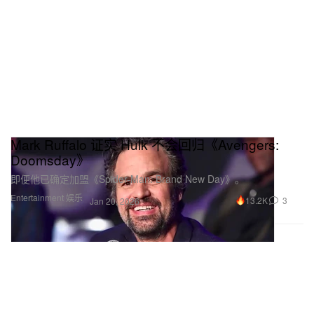
Mark Ruffalo 证实 Hulk 不会回归《Avengers:
Doomsday》
即便他已确定加盟《Spider-Man: Brand New Day》。
Entertainment 娱乐
13.2K
3
Jan 20, 2026