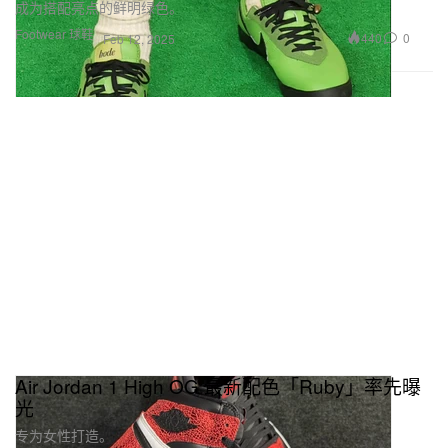
成为搭配亮点的鲜明绿色。
Footwear 球鞋
440
0
Feb 12, 2025
Air Jordan 1 High OG 最新配色「Ruby」率先曝
光
专为女性打造。