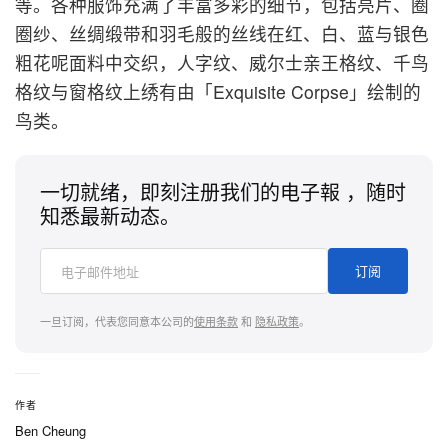
等。各种服饰充满了丰富多彩的细节，包括亮片、圈
圈纱、丝绸缎带和羽毛般的丝线在红、白、蓝与银色
粗花呢面料中交织，人字纹、威尔士亲王格纹、千鸟
格纹与窗格纹上绣有由「Exquisite Corpse」绘制的
鸟类。
一切就绪，即刻注册我们的电子報 ，随时
知悉最新动态。
订阅
一旦订阅，代表您同意本公司的
使用条款
和
隐私政策
。
作者
Ben Cheung