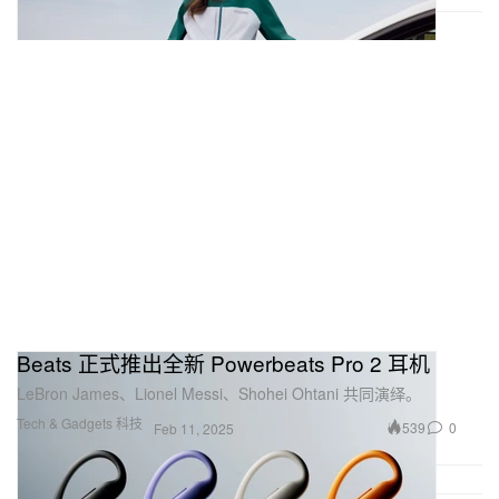
Beats 正式推出全新 Powerbeats Pro 2 耳机
LeBron James、Lionel Messi、Shohei Ohtani 共同演绎。
Tech & Gadgets 科技
539
0
Feb 11, 2025