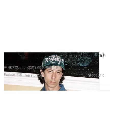
Palace Skateboards x《死亡笔记 Death Note》
最新联名系列登场
死神路克、L、弥海砂等人气角色现身。
Fashion 时装
656
0
Feb 11, 2025