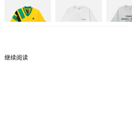
adidas Originals
Gramicci
Gramicci
Adidas Originals X Brain
Joker Tee
Yosemite Valley
Dead Disney Football Jersey
立刻购入
立刻购入
立刻购入
继续阅读