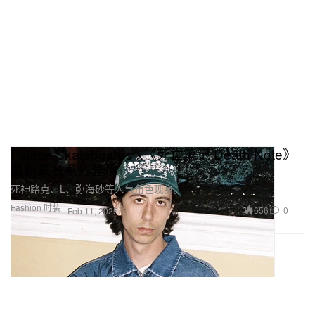
Palace Skateboards x《死亡笔记 Death Note》
最新联名系列登场
死神路克、L、弥海砂等人气角色现身。
Fashion 时装
656
0
Feb 11, 2025