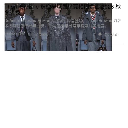
Thom Browne 携橄榄球巨星亮相旧金山 2026 秋
冬大秀
DeAndre Hopkins 与 Marcus Allen 惊喜登场，Thom Browne 以艺
术级剪裁演绎经典西装，让高定感与日常穿着兼具实用度。
Fashion 时装
1.7K
0
Feb 10, 2026