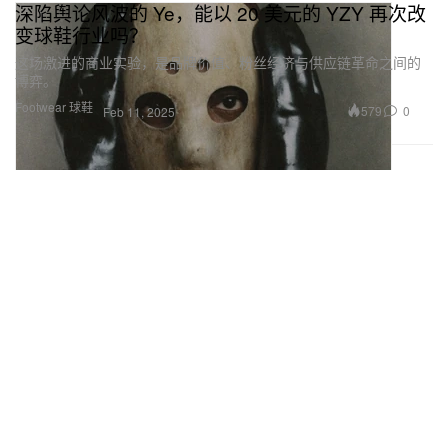
深陷舆论风波的 Ye，能以 20 美元的 YZY 再次改
变球鞋行业吗？
这场激进的商业实验，是品牌价值、粉丝经济与供应链革命之间的
博弈。
Footwear 球鞋
579
0
Feb 11, 2025