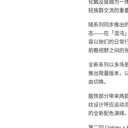
化触及度融为一体。
轻族群交流的重
随系列同步推出的企
态——在「混沌」与
容以他们的日常
前瞻视野之间的
全新系列以多场景穿
推出限量版本，
由切换。
服饰部分带来两款
纹设计呼应运动灵感
的全新配色演绎
第二回 Oakle