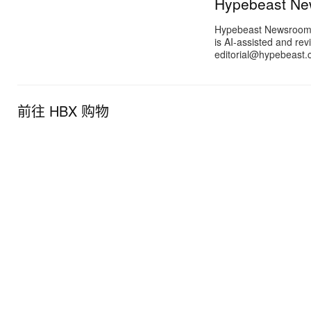
Hypebeast N
Hypebeast Newsroom pr
is AI-assisted and rev
editorial@hypebeast.
前往 HBX 购物