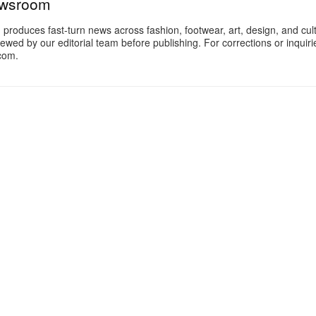
ewsroom
oduces fast-turn news across fashion, footwear, art, design, and cul
iewed by our editorial team before publishing. For corrections or inquiri
com.