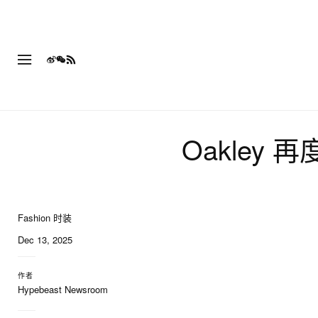
Oakley 再
Fashion 时装
8 of 8
Dec 13, 2025
作者
Hypebeast Newsroom