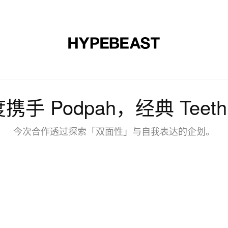
时尚
球鞋
艺术
设计
音乐
生活风格
网店
度携手 Podpah，经典 Teeth
今次合作透过探索「双面性」与自我表达的企划。