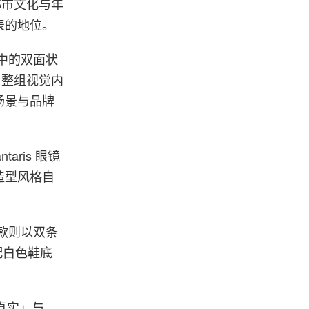
西都市文化与年
表的地位。
生中的双面状
阵，整组视觉内
场景与品牌
ris 眼镜
造型风格自
一款则以双条
身配白色鞋底
「真实」与