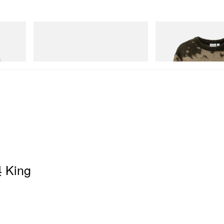
adidas Originals
Gramicci
Handball Spezial Loafer Shoes
Mohair Splatter Sweater
立刻购入
立刻购入
 King