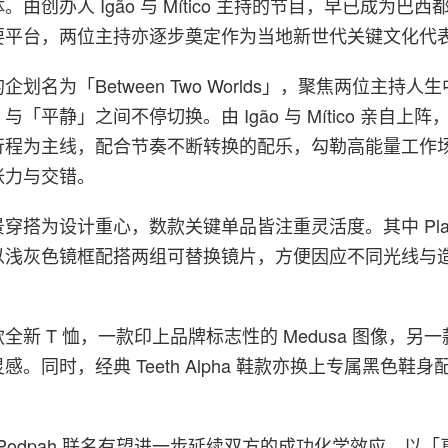
由创办人 Igão 与 Mítico 主持的节目，早已成为巴
要平台，两位主持亦逐步奠定作为当地新世代关键文化代
划名为「Between Two Worlds」，聚焦两位主持人
「平静」之间不停切换。由 Igão 与 Mítico 亲自上
行程为主线，配合节奏不断转换的配乐，勾勒高能量工作
张力与交错。
搭为设计重心，数款关键单品皆注重灵活度。其中 Planta
以浅灰色镜框配搭两组可替换镜片，方便因应不同光线与
全新 T 恤，一款印上品牌标志性的 Medusa 图像，另
。同时，经典 Teeth Alpha 鞋款亦换上专属黑色鞋
。
y x Podpah 联名有望进一步延续双方的成功化学效应，以