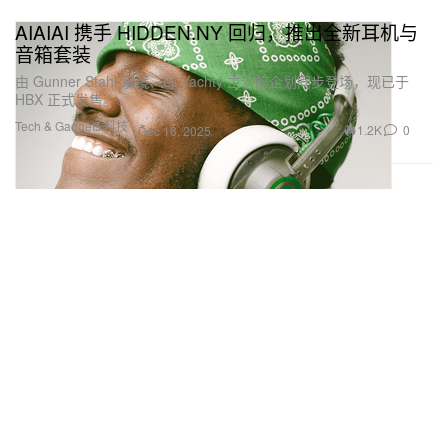
AIAIAI 携手 HIDDEN.NY 回归，推出全新耳机与
音箱套装
由 Gunner Stahl 掌镜、Lil Yachty 主演的企划同步登场，现已于
HBX 正式发售。
Tech & Gadgets 科技
1.2K
0
Dec 16, 2025