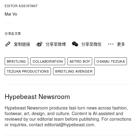
EDITOR ASSISTANT
Mai Vo
分享此文章
复制链接
分享至微博
分享至微信
更多
BREITLING
COLLABORATION
ASTRO BOY
OSAMU TEZUKA
TEZUKA PRODUCTIONS
BREITLING AVENGER
Hypebeast Newsroom
Hypebeast Newsroom produces fast-turn news across fashion,
footwear, art, design, and culture. Content is AI-assisted and
reviewed by our editorial team before publishing. For corrections
or inquiries, contact editorial@hypebeast.com.