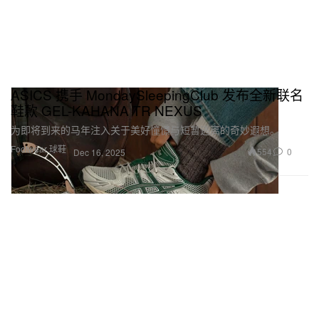
ASICS 携手 MondaySleepingClub 发布全新联名
鞋款 GEL-KAHANA TR NEXUS
为即将到来的马年注入关于美好憧憬与短暂逃离的奇妙遐想。
Footwear 球鞋
554
0
Dec 16, 2025