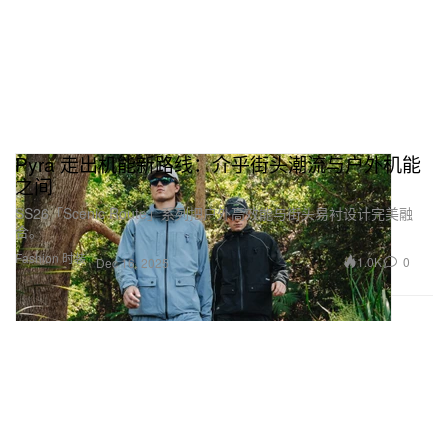
Pyra 走出机能新路线：介乎街头潮流与户外机能
之间
SS26「Scenic Route」系列把户外高效能与街头易衬设计完美融
合。
Fashion 时装
1.0K
0
Dec 16, 2025