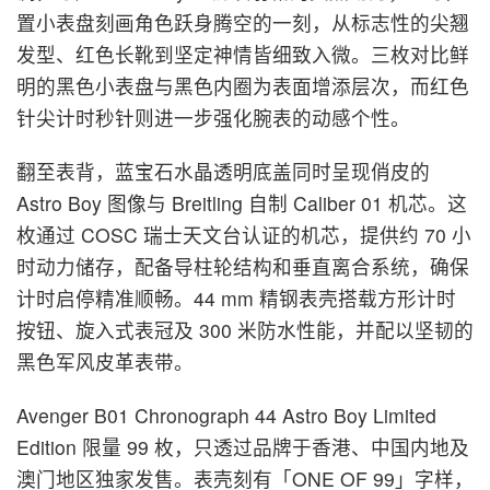
置小表盘刻画角色跃身腾空的一刻，从标志性的尖翘
发型、红色长靴到坚定神情皆细致入微。三枚对比鲜
明的黑色小表盘与黑色内圈为表面增添层次，而红色
针尖计时秒针则进一步强化腕表的动感个性。
翻至表背，蓝宝石水晶透明底盖同时呈现俏皮的
Astro Boy 图像与 Breitling 自制 Caliber 01 机芯。这
枚通过 COSC 瑞士天文台认证的机芯，提供约 70 小
时动力储存，配备导柱轮结构和垂直离合系统，确保
计时启停精准顺畅。44 mm 精钢表壳搭载方形计时
按钮、旋入式表冠及 300 米防水性能，并配以坚韧的
黑色军风皮革表带。
Avenger B01 Chronograph 44 Astro Boy Limited
Edition 限量 99 枚，只透过品牌于香港、中国内地及
澳门地区独家发售。表壳刻有「ONE OF 99」字样，