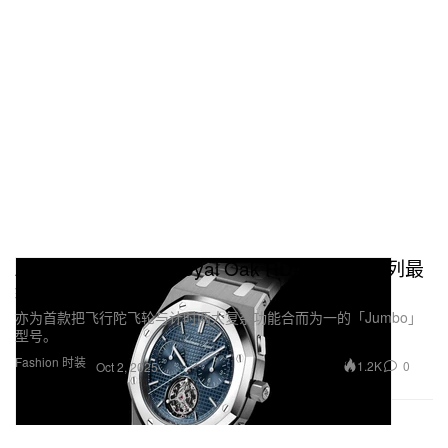
Audemars Piguet Royal Oak RD#5：RD 系列最
终章
亦为首款把飞行陀飞轮与计时两大复杂功能合而为一的「Jumbo」
型号。
Fashion 时装
1.2K
0
Oct 2, 2025