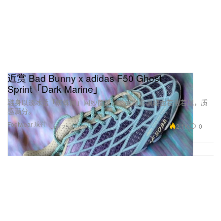
近赏 Bad Bunny x adidas F50 Ghost
Sprint「Dark Marine」
鞋身以淡冰蓝「蜘蛛网」网纱覆盖，多层次紫调鞋面若隐若现，质
感满分。
Footwear 球鞋
2.1K
0
Jun 25, 2026