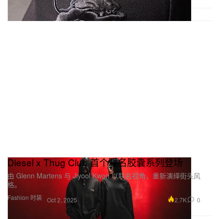
Diesel x Thug Club 首个联名胶囊系列登场
由 Glenn Martens 与 Jiyool Kwon 以联名视角，重新演绎街头风
格。
Fashion 时装
2.7K
0
Oct 2, 2025