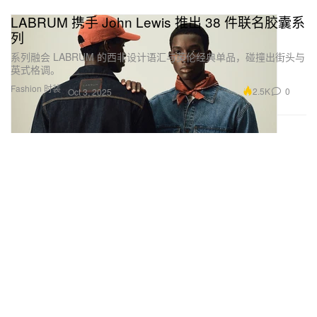
LABRUM 携手 John Lewis 推出 38 件联名胶囊系
列
系列融会 LABRUM 的西非设计语汇与英伦经典单品，碰撞出街头与
英式格调。
Fashion 时装
2.5K
0
Oct 3, 2025