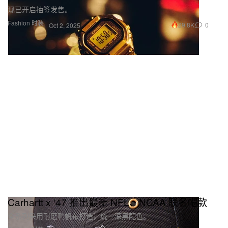
现已开启抽签发售。
Fashion 时装
29.8K
0
Oct 2, 2025
Carhartt x ‘47 推出最新 NFL、NCAA 联名帽款
全系列采用耐磨鸭帆布打造，统一深黑配色。