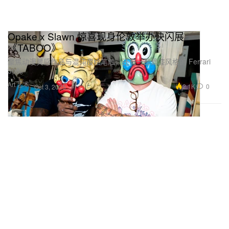
Opake x Slawn 惊喜现身伦敦举办快闪展
《TABOO》
聚焦动漫灵感作品与混沌覆绘笔触，还有一部滴漆风格的 Ferrari
308。
Art 艺术
2.1K
0
Oct 3, 2025