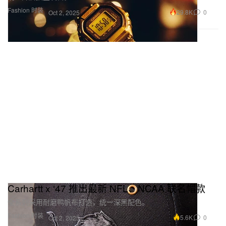
Fashion 时装
29.8K
0
Oct 2, 2025
Carhartt x ‘47 推出最新 NFL、NCAA 联名帽款
全系列采用耐磨鸭帆布打造，统一深黑配色。
Fashion 时装
5.6K
0
Oct 2, 2025