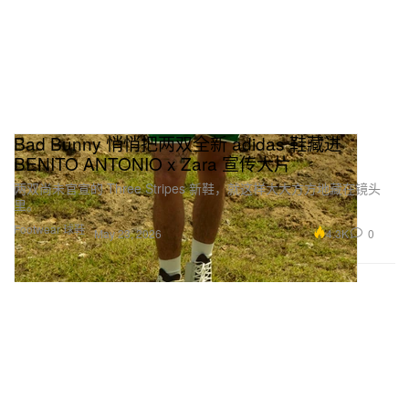
Bad Bunny 悄悄把两双全新 adidas 鞋藏进
BENITO ANTONIO x Zara 宣传大片
两双尚未官宣的 Three Stripes 新鞋，就这样大大方方地藏在镜头
里。
Footwear 球鞋
4.3K
0
May 23, 2026