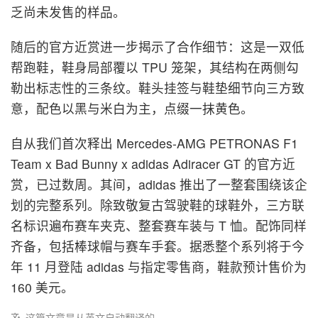
乏尚未发售的样品。
随后的官方近赏进一步揭示了合作细节：这是一双低
帮跑鞋，鞋身局部覆以 TPU 笼架，其结构在两侧勾
勒出标志性的三条纹。鞋头挂签与鞋垫细节向三方致
意，配色以黑与米白为主，点缀一抹黄色。
自从我们首次释出 Mercedes-AMG PETRONAS F1
Team x Bad Bunny x adidas Adiracer GT 的官方近
赏，已过数周。其间，adidas 推出了一整套围绕该企
划的完整系列。除致敬复古驾驶鞋的球鞋外，三方联
名标识遍布赛车夹克、整套赛车装与 T 恤。配饰同样
齐备，包括棒球帽与赛车手套。据悉整个系列将于今
年 11 月登陆 adidas 与指定零售商，鞋款预计售价为
160 美元。
这篇文章是从英文自动翻译的。