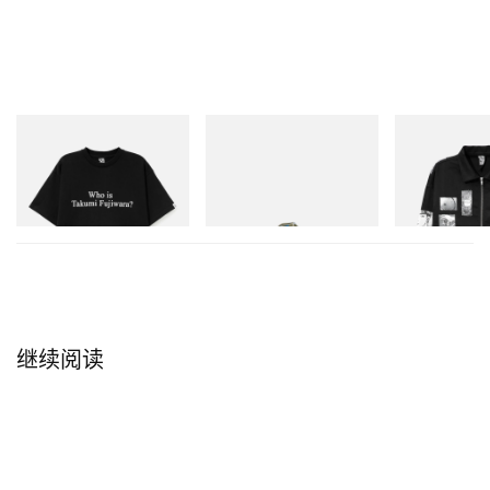
INITIAL
Merrell 1TRL
INITIAL
Billionaire Boys Club X Initial
Merrell 1TRL X Perks And
Billionaire Boys 
D Cotton T-Shirt 3
Mini Hydro Next Gen Moc
D Cotton Jacket
立刻购入
立刻购入
立刻购入
继续阅读