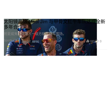
太阳镜品牌 Maui Jim 与甲骨文红牛车队达成全新
多年合作关系
将夏威夷风情带入一级方程式赛车围场。
Sports 运动
180
0
Jan 27, 2025