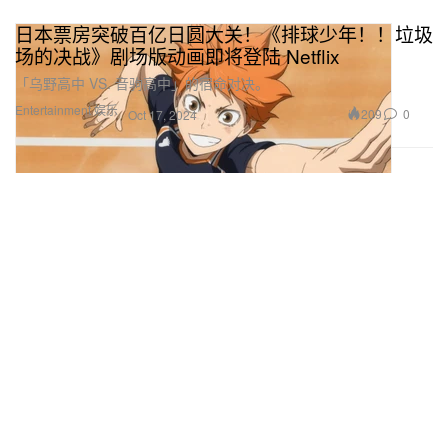
日本票房突破百亿日圆大关！《排球少年！！垃圾
场的决战》剧场版动画即将登陆 Netflix
「乌野高中 VS. 音驹高中」的宿命对决。
Entertainment 娱乐
209
0
Oct 17, 2024