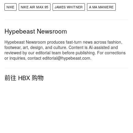
NIKE
NIKE AIR MAX 95
JAMES WHITNER
A MA MANIERE
Hypebeast Newsroom
Hypebeast Newsroom produces fast-turn news across fashion,
footwear, art, design, and culture. Content is AI-assisted and
reviewed by our editorial team before publishing. For corrections
or inquiries, contact editorial@hypebeast.com.
前往 HBX 购物