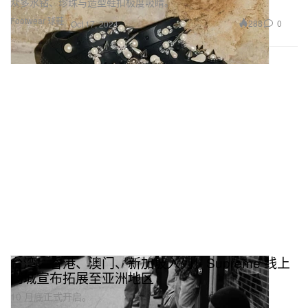
众多水钻、珍珠与造型鞋扣极度吸睛。
Footwear 球鞋
288
0
Oct 17, 2024
台湾、香港、澳门、新加坡入列！Supreme 线上
商城宣布拓展至亚洲地区
10 月底正式开启。