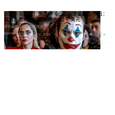
票房不见起色！消息称《小丑：双重疯狂/小丑：
双疯》票房亏损最高恐达 $2 亿美元
评价最终反映到了票房身上。
Entertainment 娱乐
423
0
Oct 17, 2024