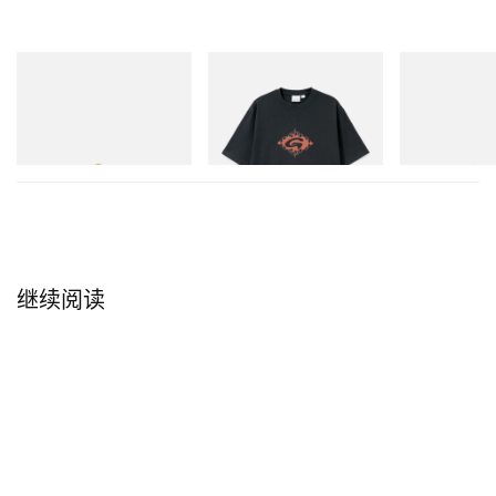
adidas Originals
Gramicci
adidas Original
SAMBA OG
Flame Tee
Handball Spezia
Shoes
立刻购入
立刻购入
立刻购入
继续阅读