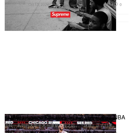
Fashion 时装
584
0
Oct 17, 2024
「球哥」Lonzo Ball 睽违千日之后正式重返 NBA
历经一系列的大型手术与康复疗程之后，「球哥」正式归来。
Sports 运动