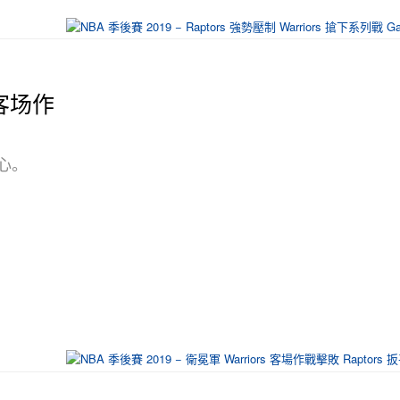
 客场作
的心。