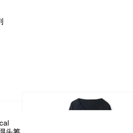
列
cal
 拔得头筹