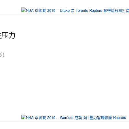
顶住压力
精彩！