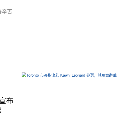
可得辛苦
教练宣布
战