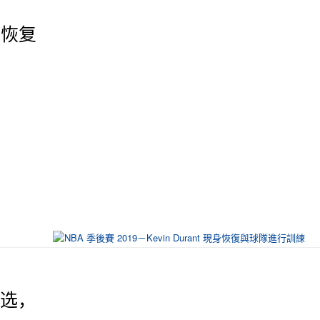
现身恢复
 参选，